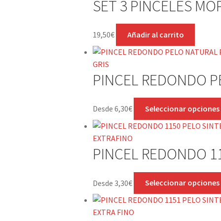
SET 3 PINCELES MO
19,50
€
Añadir al carrito
PINCEL REDONDO PE
Desde
6,30
€
Seleccionar opciones
PINCEL REDONDO 11
Desde
3,30
€
Seleccionar opciones