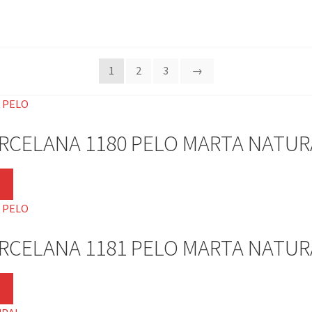
1
2
3
→
ORCELANA 1180 PELO MARTA NATUR
Este
producto
tiene
múltiples
ORCELANA 1181 PELO MARTA NATUR
variantes.
Las
opciones
Este
se
producto