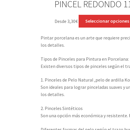
PINCEL REDONDO 11
Desde
3,30
€
Seleccionar opciones
Pintar porcelana es un arte que requiere prec
los detalles.
Tipos de Pinceles para Pintura en Porcelana:
Existen diversos tipos de pinceles según el tr
1. Pinceles de Pelo Natural ,pelo de ardilla Ko
Son ideales para lograr pinceladas suaves y u
los detalles.
2. Pinceles Sintéticos
Son una opción más económica y resistente. F
Diferentes formas del pelo según el trazo bu