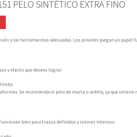
51 PELO SINTÉTICO EXTRA FINO
en
variantes.
la
Las
página
opciones
Este
de
se
producto
producto
pueden
tiene
isión y las herramientas adecuadas. Los pinceles juegan un papel f
elegir
múltiples
en
variantes.
la
Las
página
opciones
azo y efecto que desees lograr:
de
se
producto
pueden
linsky:
elegir
niformes. Se recomienda el pelo de marta o ardilla, ya que retiene
en
la
página
de
uncionan bien para trazos definidos y colores intensos.
producto
scado: