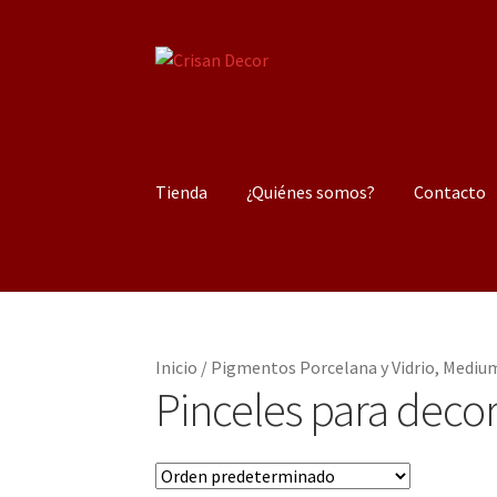
Ir
Ir
a
al
la
contenido
navegación
Tienda
¿Quiénes somos?
Contacto
Inicio
/
Pigmentos Porcelana y Vidrio, Medium
Pinceles para decor