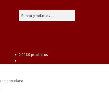
Buscar
Buscar
por:
0,00
€
0 productos
a en porcelana
a