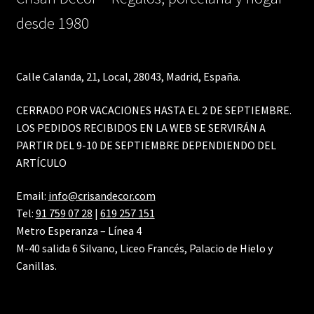
Detalles ceremonia, regalo publicitario, promocional
desde 1980
¿Quiénes somos?
Calle Calanda, 21, Local, 28043, Madrid, España.
Contacto
CERRADO POR VACACIONES HASTA EL 2 DE SEPTIEMBRE.
LOS PEDIDOS RECIBIDOS EN LA WEB SE SERVIRÁN A
PARTIR DEL 9-10 DE SEPTIEMBRE DEPENDIENDO DEL
ARTÍCULO
Email:
info@crisandecor.com
Tel:
91 759 07 28
|
619 257 151
Metro Esperanza – Línea 4
M-40 salida 6 Silvano, Liceo Francés, Palacio de Hielo y
Canillas.