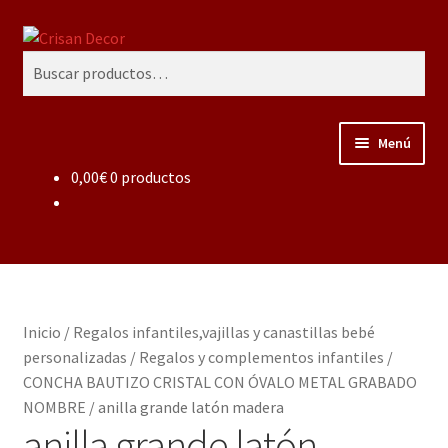
Ir
Ir
Buscar
a
al
Buscar
la
contenido
por:
navegación
Menú
0,00
€
0 productos
Regalos infantiles, vajillas y canastillas bebé
personalizadas
Regalo personalizado, estuches copas grabadas, regalo
bodas y aniversario, placas grabadas
Inicio
/
Regalos infantiles,vajillas y canastillas bebé
Accesorios de baños rústicos y modernos
personalizadas
/
Regalos y complementos infantiles
/
CONCHA BAUTIZO CRISTAL CON ÓVALO METAL GRABADO
Porcelana blanca
NOMBRE
/
anilla grande latón madera
anilla grande latón