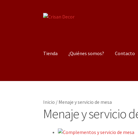
Ir
Ir
a
al
la
contenido
navegación
Tienda
¿Quiénes somos?
Contacto
Inicio
/
Menaje y servicio de mesa
Menaje y servicio 