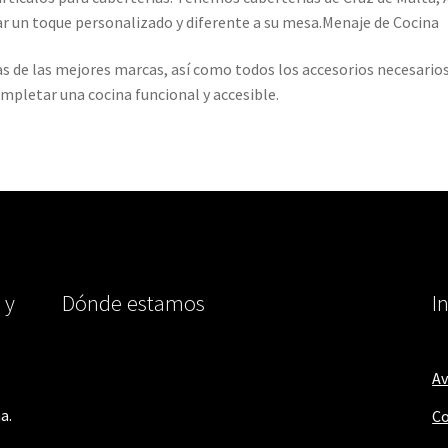
 un toque personalizado y diferente a su mesa.Menaje de Cocina
as de las mejores marcas, así como todos los accesorios necesario
ompletar una cocina funcional y accesible.
 y
Dónde estamos
I
Av
a.
Co