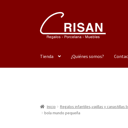
Ir
Ir
a
al
la
contenido
navegación
Tienda
¿Quiénes somos?
Contac
Inicio
Regalos infantiles,vajillas y canastilla
bola mundo pequeña