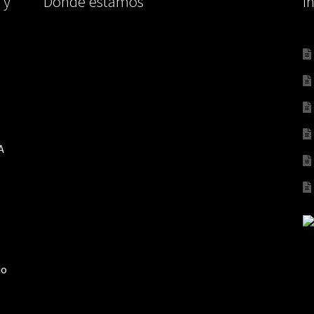
 y
Dónde estamos
I
A
io