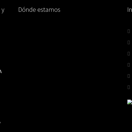
 y
Dónde estamos
I
A
o