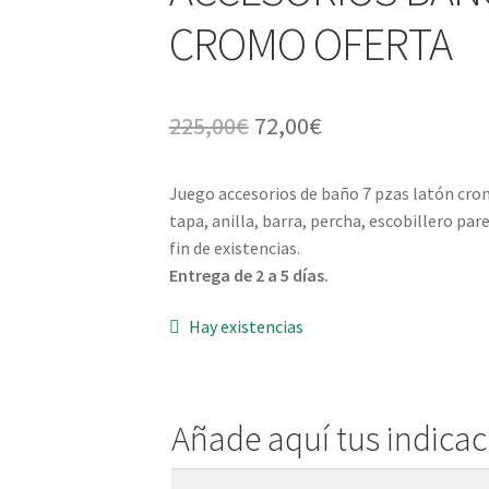
CROMO OFERTA
El
El
225,00
€
72,00
€
precio
precio
Juego accesorios de baño 7 pzas latón cro
original
actual
tapa, anilla, barra, percha, escobillero pa
era:
es:
fin de existencias.
Entrega de 2 a 5 días.
225,00€.
72,00€.
Hay existencias
Añade aquí tus indica
Añade