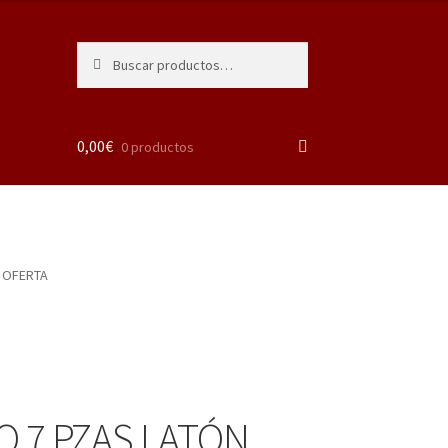
Buscar
Buscar
por:
0,00
€
0 productos
 OFERTA
 7 PZAS LATÓN