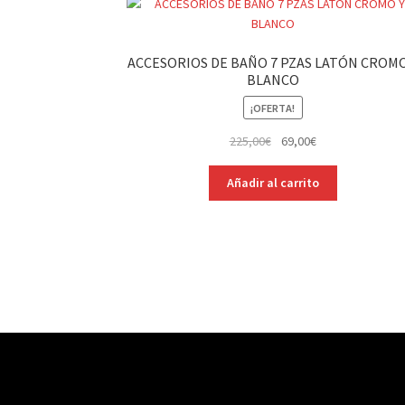
ACCESORIOS DE BAÑO 7 PZAS LATÓN CROMO
BLANCO
¡OFERTA!
El
El
225,00
€
69,00
€
precio
precio
original
actual
Añadir al carrito
era:
es:
225,00€.
69,00€.