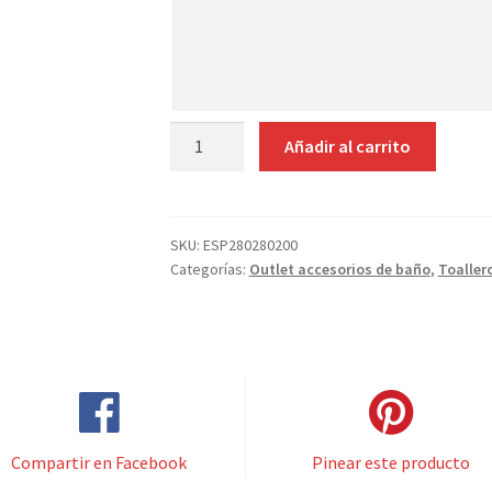
aquí
tus
indicaciones
ACCESORIOS
Añadir al carrito
BAÑO
7
PZAS
LATÓN
SKU:
ESP280280200
Categorías:
Outlet accesorios de baño
,
Toaller
CROMO
OFERTA
cantidad
Compartir en Facebook
Pinear este producto