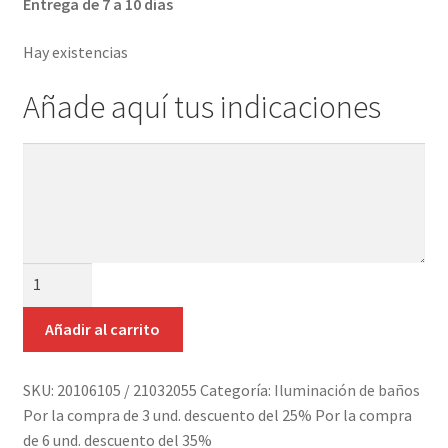
Entrega de 7 a 10 días
Detalles ceremonia, regalo publicitario, promocional
Hay existencias
¿Quiénes somos?
Añade aquí tus indicaciones
Contacto
Añade
aquí
tus
indicaciones
APLIQUE
DOBLE
LATÓN
Añadir al carrito
DORADO
ENVEJECIDO
SKU:
20106105 / 21032055
Categoría:
Iluminación de baños
Y
Por la compra de 3 und. descuento del 25% Por la compra
MADERA
de 6 und. descuento del 35%