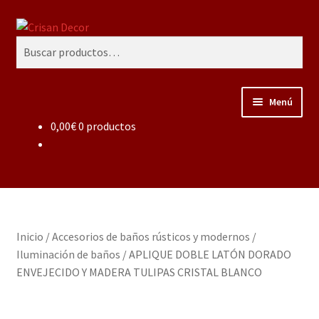
Ir
Ir
Buscar
a
al
Buscar
la
contenido
por:
navegación
Menú
0,00
€
0 productos
Regalos infantiles, vajillas y canastillas bebé
personalizadas
Regalo personalizado, estuches copas grabadas, regalo
bodas y aniversario, placas grabadas
Inicio
/
Accesorios de baños rústicos y modernos
/
Accesorios de baños rústicos y modernos
Iluminación de baños
/
APLIQUE DOBLE LATÓN DORADO
ENVEJECIDO Y MADERA TULIPAS CRISTAL BLANCO
Porcelana blanca