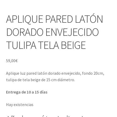
Porcelana blanca Profesional y Hostelería
APLIQUE PARED LATÓN
Pigmentos Porcelana y Vidrio, Mediums, material pintura
porcelana
DORADO ENVEJECIDO
Menaje y servicio de mesa
TULIPA TELA BEIGE
Regalo original
59,00
€
Regalo personal chico-chica
Aplique luz pared latón dorado envejecido, fondo 20cm,
Decoración, cuadros y espejos
tulipa de tela beige de 15 cm diámetro.
Iluminación, lamparas y apliques
Entrega de 10 a 15 días
Hay existencias
Muebles