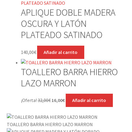
APLIQUE DOBLE MADERA
OSCURA Y LATÓN
PLATEADO SATINADO
140,00
€
Añadir al carrito
TOALLERO BARRA HIERRO
LAZO MARRON
El
El
¡Oferta!
32,00
€
16,00
€
Añadir al carrito
precio
precio
original
actual
era:
es:
TOALLERO BARRA HIERRO LAZO MARRON
32,00€.
16,00€.