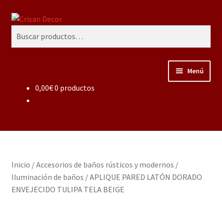
Ir
Ir
Buscar
a
al
Buscar
la
contenido
por:
navegación
Menú
0,00
€
0 productos
Regalos infantiles, vajillas y canastillas bebé
personalizadas
Regalo personalizado, estuches copas grabadas, regalo
bodas y aniversario, placas grabadas
Inicio
/
Accesorios de baños rústicos y modernos
/
Accesorios de baños rústicos y modernos
Iluminación de baños
/
APLIQUE PARED LATÓN DORADO
ENVEJECIDO TULIPA TELA BEIGE
Porcelana blanca