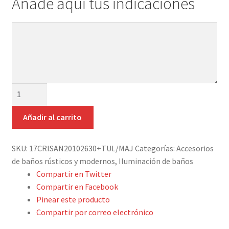
Añade aquí tus indicaciones
Detalles ceremonia, regalo publicitario, promocional
Añade
¿Quiénes somos?
aquí
tus
Contacto
indicaciones
APLIQUE
PARED
LATÓN
Añadir al carrito
DORADO
ENVEJECIDO
SKU:
17CRISAN20102630+TUL/MAJ
Categorías:
Accesorios
TULIPA
de baños rústicos y modernos
,
Iluminación de baños
TELA
Compartir en Twitter
BEIGE
Compartir en Facebook
cantidad
Pinear este producto
Compartir por correo electrónico