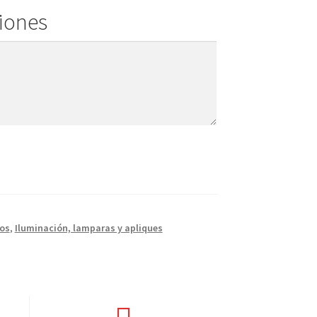
ciones
ños
,
Iluminación, lamparas y apliques