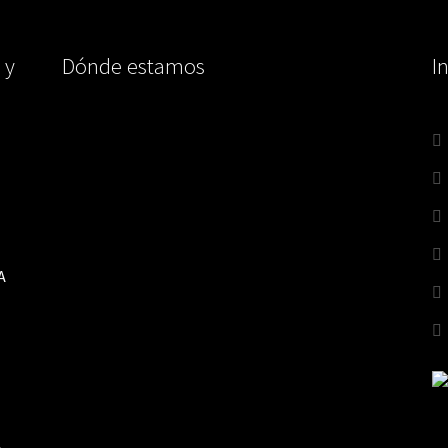
 y
Dónde estamos
I
A