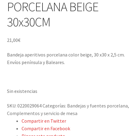
Porcelana blanca Profesional y Hostelería
PORCELANA BEIGE
hijo
el
menú
Expand
30x30CM
Pigmentos Porcelana y Vidrio, Mediums, material pintura
hijo
el
porcelana
menú
hijo
Expand
21,00
€
Menaje y servicio de mesa
el
Bandeja aperitivos porcelana color beige, 30 x30 x 2,5 cm.
menú
Regalo original
Envíos península y Baleares.
hijo
Expand
Regalo personal chico-chica
el
menú
Expand
Decoración, cuadros y espejos
Sin existencias
hijo
el
menú
Expand
SKU:
0220029064
Categorías:
Bandejas y fuentes porcelana
,
Iluminación, lamparas y apliques
hijo
el
Complementos y servicio de mesa
menú
Expand
Compartir en Twitter
Muebles
hijo
el
Compartir en Facebook
menú
Pinear este producto