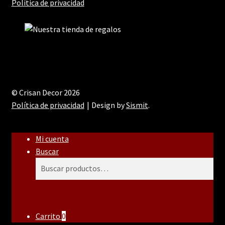
Política de privacidad
© Crisan Decor 2026
Política de privacidad
Design by
Sismit
.
Mi cuenta
Buscar
Buscar
Buscar
por:
Carrito
0