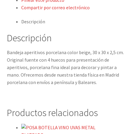
Expand
Detalles ceremonia, regalo publicitario, promocional
hijo
Compartir por correo electrónico
el
menú
¿Quiénes somos?
Descripción
hijo
Contacto
Descripción
Bandeja aperitivos porcelana color beige, 30 x 30 x 2,5 cm.
Original fuente con 4 huecos para presentación de
aperitivos, porcelana fina ideal para decorar y pintar a
mano. Ofrecemos desde nuestra tienda física en Madrid
porcelana con envíos a península y Baleares.
Productos relacionados