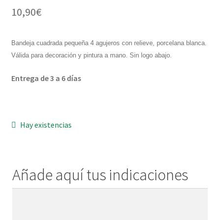
10,90
€
Menaje y servicio de mesa
Bandeja cuadrada pequeña 4 agujeros con relieve, porcelana blanca.
Regalo original
Válida para decoración y pintura a mano. Sin logo abajo.
Regalo personal chico-chica
Entrega de 3 a 6 días
Decoración, cuadros y espejos
Iluminación, lamparas y apliques
Hay existencias
Muebles
Añade aquí tus indicaciones
Detalles ceremonia, regalo publicitario, promocional
Añade
¿Quiénes somos?
aquí
tus