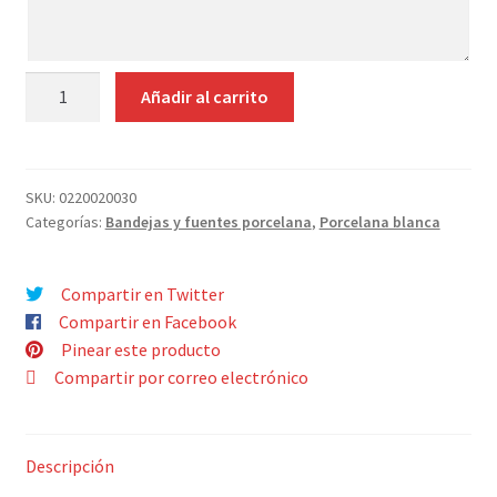
Contacto
indicaciones
BANDEJA
Añadir al carrito
CUADRADA
4
AGUJEROS
22x22
SKU:
0220020030
Categorías:
Bandejas y fuentes porcelana
,
Porcelana blanca
CM
cantidad
Compartir en Twitter
Compartir en Facebook
Pinear este producto
Compartir por correo electrónico
Descripción