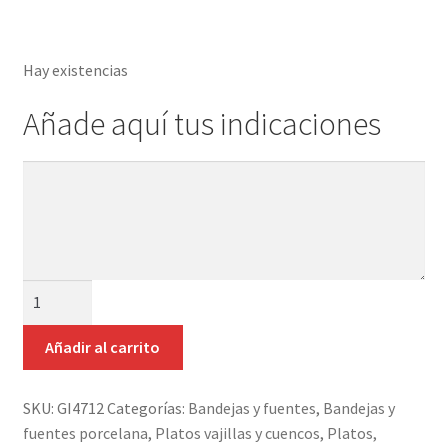
Detalles ceremonia, regalo publicitario, promocional
¿Quiénes somos?
Hay existencias
Contacto
Añade aquí tus indicaciones
Añade
aquí
tus
indicaciones
BANDEJA
PLATO
LLANO
Añadir al carrito
25
CM
SKU:
GI4712
Categorías:
Bandejas y fuentes
,
Bandejas y
IRREGULAR
fuentes porcelana
,
Platos vajillas y cuencos
,
Platos,
PORCELANA