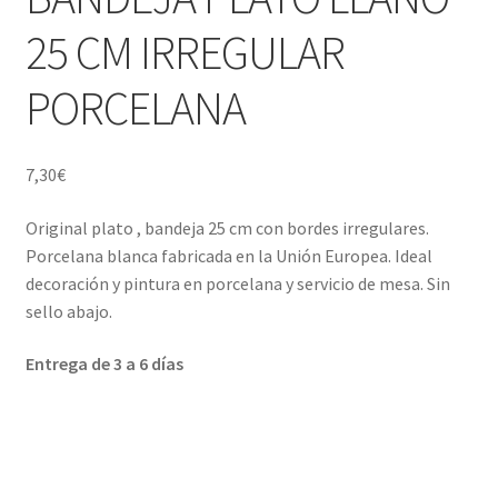
Porcelana blanca Profesional y Hostelería
25 CM IRREGULAR
Pigmentos Porcelana y Vidrio, Mediums, material pintura
PORCELANA
porcelana
Menaje y servicio de mesa
7,30
€
Regalo original
Original plato , bandeja 25 cm con bordes irregulares.
Porcelana blanca fabricada en la Unión Europea. Ideal
Regalo personal chico-chica
decoración y pintura en porcelana y servicio de mesa. Sin
sello abajo.
Decoración, cuadros y espejos
Entrega de 3 a 6 días
Iluminación, lamparas y apliques
Muebles