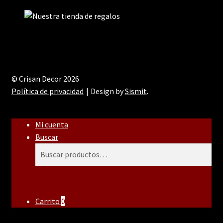
© Crisan Decor 2026
Política de privacidad
Design by
Sismit
.
Mi cuenta
Buscar
Buscar
Buscar
por:
Carrito
0