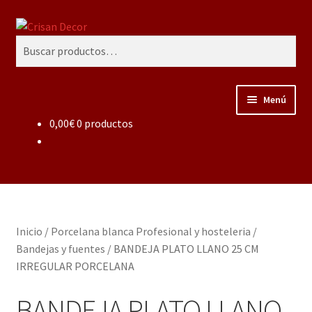
Ir
Ir
Buscar
a
al
Buscar
la
contenido
por:
navegación
Menú
0,00
€
0 productos
Regalos infantiles, vajillas y canastillas bebé
personalizadas
Regalo personalizado, estuches copas grabadas, regalo
bodas y aniversario, placas grabadas
Inicio
/
Porcelana blanca Profesional y hosteleria
/
Accesorios de baños rústicos y modernos
Bandejas y fuentes
/
BANDEJA PLATO LLANO 25 CM
IRREGULAR PORCELANA
Porcelana blanca
BANDEJA PLATO LLANO