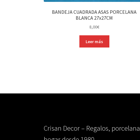
BANDEJA CUADRADA ASAS PORCELANA
BLANCA 27x27CM
8,00
€
Leer más
Crisan Decor – Regalos, porcelana
hogar desde 1980