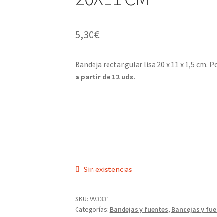
5,30
€
Bandeja rectangular lisa 20 x 11 x 1,5 cm. P
a partir de 12 uds.
Sin existencias
SKU:
VV3331
Categorías:
Bandejas y fuentes
,
Bandejas y fue