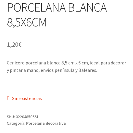
PORCELANA BLANCA
Menaje y servicio de mesa
8,5X6CM
Regalo original
1,20
€
Regalo personal chico-chica
Decoración, cuadros y espejos
Cenicero porcelana blanca 8,5 cm x 6 cm, ideal para decorar
y pintar a mano, envíos península y Baleares.
Iluminación, lamparas y apliques
Muebles
Sin existencias
Detalles ceremonia, regalo publicitario, promocional
SKU:
02204850661
¿Quiénes somos?
Categoría:
Porcelana decorativa