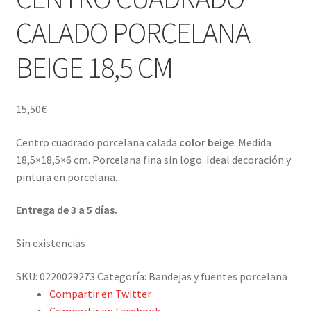
Porcelana blanca Profesional y Hostelería
CALADO PORCELANA
Pigmentos Porcelana y Vidrio, Mediums, material pintura
BEIGE 18,5 CM
porcelana
Menaje y servicio de mesa
15,50
€
Regalo original
Centro cuadrado porcelana calada
color beige
. Medida
18,5×18,5×6 cm. Porcelana fina sin logo. Ideal decoración y
Regalo personal chico-chica
pintura en porcelana.
Decoración, cuadros y espejos
Entrega de 3 a 5 días.
Iluminación, lamparas y apliques
Sin existencias
SKU:
0220029273
Categoría:
Bandejas y fuentes porcelana
Muebles
Compartir en Twitter
Compartir en Facebook