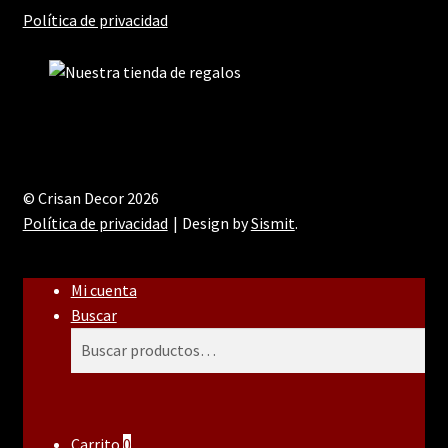
Política de privacidad
© Crisan Decor 2026
Política de privacidad
Design by
Sismit
.
Mi cuenta
Buscar
Buscar
Buscar
por:
Carrito
0