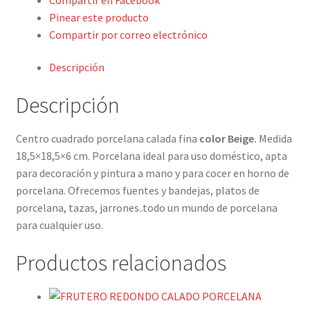
Detalles ceremonia, regalo publicitario, promocional
Pinear este producto
Compartir por correo electrónico
¿Quiénes somos?
Descripción
Contacto
Descripción
Centro cuadrado porcelana calada fina
color Beige.
Medida
18,5×18,5×6 cm. Porcelana ideal para uso doméstico, apta
para decoración y pintura a mano y para cocer en horno de
porcelana. Ofrecemos fuentes y bandejas, platos de
porcelana, tazas, jarrones..todo un mundo de porcelana
para cualquier uso.
Productos relacionados