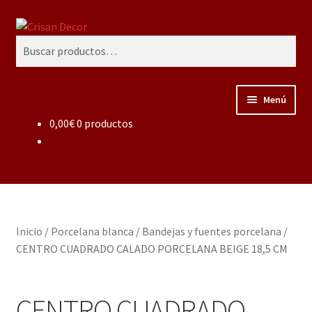
Ir
Ir
Buscar
a
al
Buscar
la
contenido
por:
navegación
Menú
0,00
€
0 productos
Regalos infantiles, vajillas y canastillas bebé
personalizadas
Regalo personalizado, estuches copas grabadas, regalo
bodas y aniversario, placas grabadas
Inicio
/
Porcelana blanca
/
Bandejas y fuentes porcelana
/
Accesorios de baños rústicos y modernos
CENTRO CUADRADO CALADO PORCELANA BEIGE 18,5 CM
Porcelana blanca
CENTRO CUADRADO