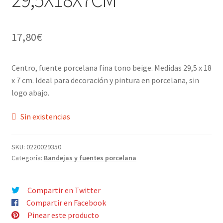
Menaje y servicio de mesa
17,80
€
Regalo original
Centro, fuente porcelana fina tono beige. Medidas 29,5 x 18
Regalo personal chico-chica
x 7 cm. Ideal para decoración y pintura en porcelana, sin
logo abajo.
Decoración, cuadros y espejos
Sin existencias
Iluminación, lamparas y apliques
SKU:
0220029350
Muebles
Categoría:
Bandejas y fuentes porcelana
Detalles ceremonia, regalo publicitario, promocional
Compartir en Twitter
Compartir en Facebook
¿Quiénes somos?
Pinear este producto