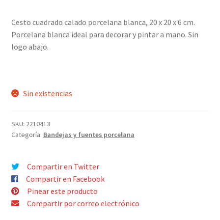
¿Quiénes somos?
hijo
Cesto cuadrado calado porcelana blanca, 20 x 20 x 6 cm.
Contacto
Porcelana blanca ideal para decorar y pintar a mano. Sin
logo abajo.
Sin existencias
SKU:
2210413
Categoría:
Bandejas y fuentes porcelana
Compartir en Twitter
Compartir en Facebook
Pinear este producto
Compartir por correo electrónico