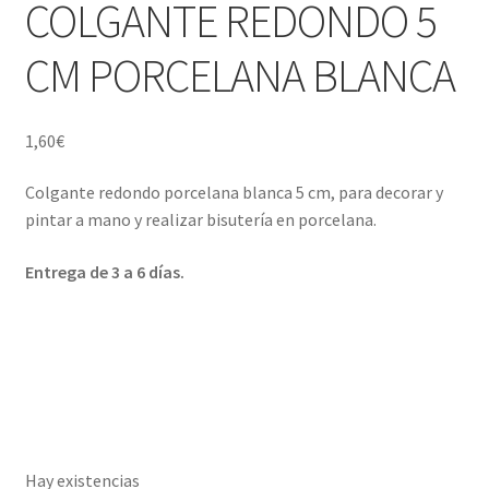
COLGANTE REDONDO 5
Porcelana blanca Profesional y Hostelería
hijo
el
menú
Expand
CM PORCELANA BLANCA
Pigmentos Porcelana y Vidrio, Mediums, material pintura
hijo
el
porcelana
menú
hijo
1,60
€
Expand
Menaje y servicio de mesa
el
Colgante redondo porcelana blanca 5 cm, para decorar y
menú
Regalo original
pintar a mano y realizar bisutería en porcelana.
hijo
Expand
Regalo personal chico-chica
Entrega de 3 a 6 días.
el
menú
Expand
Decoración, cuadros y espejos
hijo
el
menú
Expand
Iluminación, lamparas y apliques
hijo
el
menú
Expand
Muebles
hijo
el
Hay existencias
menú