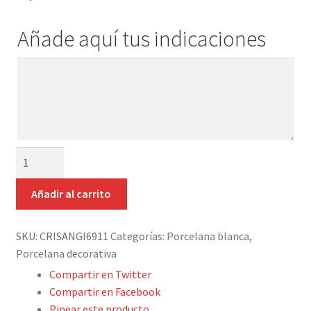
Expand
Detalles ceremonia, regalo publicitario, promocional
hijo
el
Añade aquí tus indicaciones
menú
¿Quiénes somos?
hijo
Añade
Contacto
aquí
tus
indicaciones
COLGANTE
REDONDO
5
Añadir al carrito
CM
PORCELANA
SKU:
CRISANGI6911
Categorías:
Porcelana blanca
,
BLANCA
Porcelana decorativa
cantidad
Compartir en Twitter
Compartir en Facebook
Pinear este producto