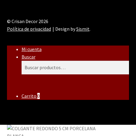
© Crisan Decor 2026
Política de privacidad
Design by
Sismit
.
Mi cuenta
Buscar
Buscar
Buscar
por:
Carrito
0