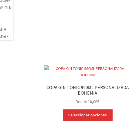
COPA GIN TONIC 990ML PERSONALIZADA
BOHEMIA
Desde
18,00
€
Este
Seleccionar opciones
producto
tiene