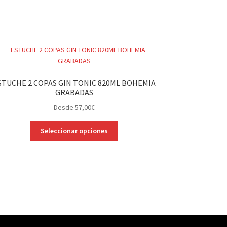
STUCHE 2 COPAS GIN TONIC 820ML BOHEMIA
GRABADAS
Desde
57,00
€
Este
Seleccionar opciones
producto
tiene
múltiples
variantes.
Las
opciones
se
pueden
elegir