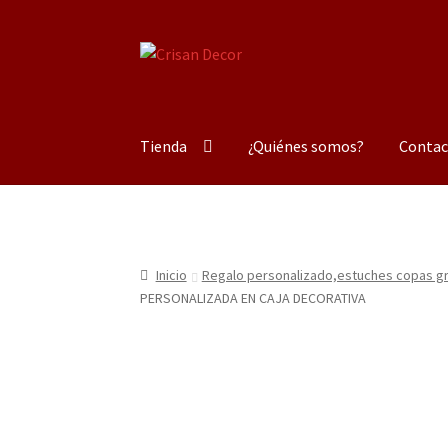
Ir
Ir
a
al
la
contenido
navegación
Tienda
¿Quiénes somos?
Contac
Inicio
Regalo personalizado,estuches copas gra
PERSONALIZADA EN CAJA DECORATIVA