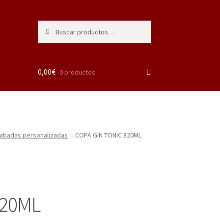
Buscar
Buscar
por:
0,00
€
0 productos
abadas personalizadas
COPA GIN TONIC 820ML
820ML