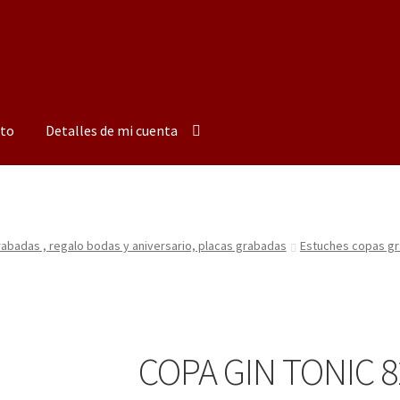
to
Detalles de mi cuenta
badas , regalo bodas y aniversario, placas grabadas
Estuches copas gr
COPA GIN TONIC 