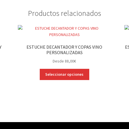
Productos relacionados
Y
ESTUCHE DECANTADOR Y COPAS VINO
E
PERSONALIZADAS
Desde
88,00
€
Este
Seleccionar opciones
producto
tiene
múltiples
variantes.
Las
opciones
se
pueden
elegir