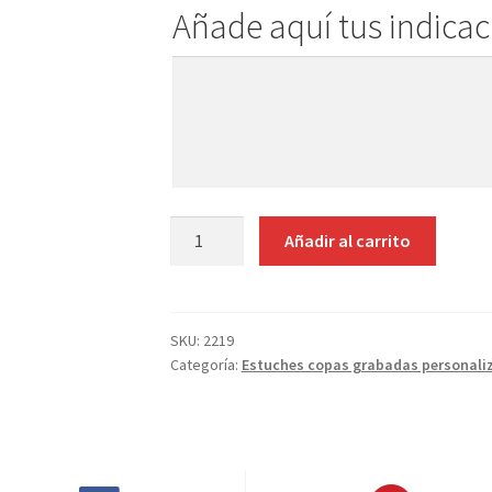
Añade aquí tus indica
Añade
aquí
tus
indicaciones
COPA
Añadir al carrito
GIN
TONIC
820ML
PERSONALIZADA
SKU:
2219
Categoría:
Estuches copas grabadas personali
EN
CAJA
DECORATIVA
cantidad