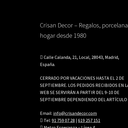
en
la
página
Crisan Decor – Regalos, porcelana
de
producto
hogar desde 1980
Calle Calanda, 21, Local, 28043, Madrid,
España.
CERRADO POR VACACIONES HASTA EL 2 DE
SEPTIEMBRE. LOS PEDIDOS RECIBIDOS EN L
WEB SE SERVIRÁN A PARTIR DEL 9-10 DE
SEPTIEMBRE DEPENDIENDO DEL ARTÍCULO
Email:
info@crisandecor.com
Tel:
91 759 07 28
|
619 257 151
Metro Esperanza – Línea 4