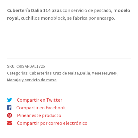
¿Quiénes somos?
hijo
Cubertería Dalia 114 pzas
con servicio de pescado,
modelo
royal,
cuchillos monoblock, se fabrica por encargo.
Contacto
SKU:
CRISANDAL1725
Categorías:
Cuberterias Cruz de Malta,Dalia,Meneses,WMF
,
Menaje y servicio de mesa
Compartir en Twitter
Compartir en Facebook
Pinear este producto
Compartir por correo electrónico