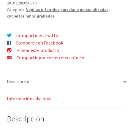
GRABADA
SKU:
1286056040
Categoría:
Vajillas infantiles porcelana personalizadas,
NOMBRE
cubiertos niños grabados
cantidad
Compartir en Twitter
Compartir en Facebook
Pinear este producto
Compartir por correo electrónico
Descripción
Información adicional
Descripción