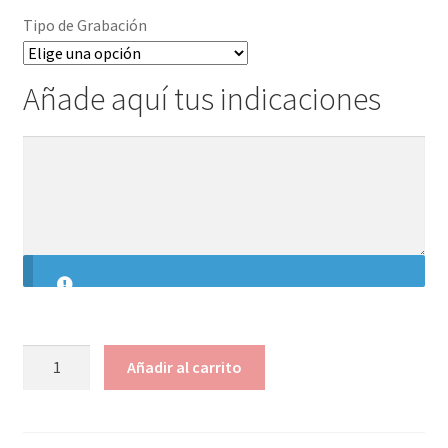
¿Quiénes somos?
hijo
Tipo de Grabación
Contacto
Añade aquí tus indicaciones
Añade
aquí
tus
indicaciones
CUBERTERÍA
Añadir al carrito
INFANTIL
WMF
UNICORNIO