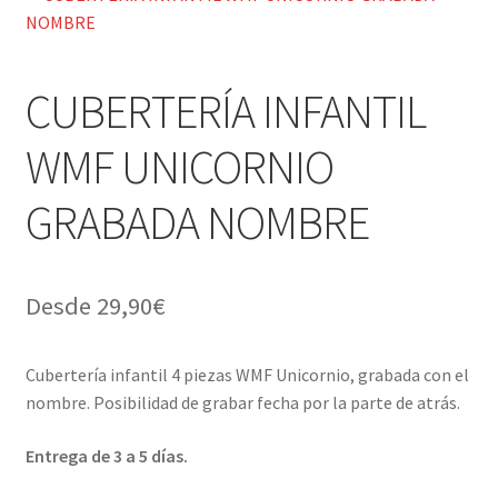
Pigmentos Porcelana y Vidrio, Mediums, material pintura
hijo
el
porcelana
menú
hijo
Expandi
Menaje y servicio de mesa
CUBERTERÍA INFANTIL
el
menú
WMF UNICORNIO
Regalo original
hijo
Expandi
GRABADA NOMBRE
Regalo personal chico-chica
el
menú
Expandi
Decoración, cuadros y espejos
hijo
el
Desde
29,90
€
menú
Expandi
Iluminación, lamparas y apliques
hijo
el
Cubertería infantil 4 piezas WMF Unicornio, grabada con el
menú
Expandi
Muebles
nombre. Posibilidad de grabar fecha por la parte de atrás.
hijo
el
menú
Expandi
Detalles ceremonia, regalo publicitario, promocional
Entrega de 3 a 5 días.
hijo
el
menú