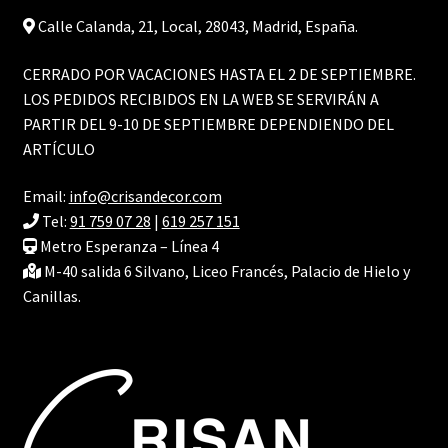
página
Calle Calanda, 21, Local, 28043, Madrid, España.
de
producto
CERRADO POR VACACIONES HASTA EL 2 DE SEPTIEMBRE.
LOS PEDIDOS RECIBIDOS EN LA WEB SE SERVIRÁN A
PARTIR DEL 9-10 DE SEPTIEMBRE DEPENDIENDO DEL
ARTÍCULO
Email:
info@crisandecor.com
Tel:
91 759 07 28
|
619 257 151
Metro Esperanza – Línea 4
M-40 salida 6 Silvano, Liceo Francés, Palacio de Hielo y
Canillas.