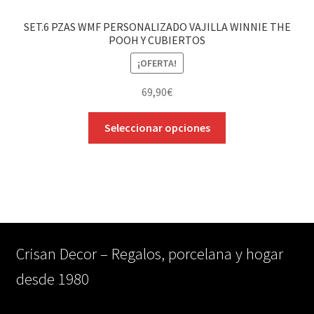
se
SET.6 PZAS WMF PERSONALIZADO VAJILLA WINNIE THE
pueden
POOH Y CUBIERTOS
elegir
¡OFERTA!
en
la
69,90
€
página
Este
de
Seleccionar opciones
producto
producto
tiene
múltiples
variantes.
Las
opciones
se
Crisan Decor – Regalos, porcelana y hogar
pueden
desde 1980
elegir
en
la