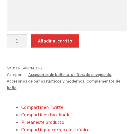
Contacto
aquí
tus
indicaciones
ESCOBILLERO
Añadir al carrito
SUELO
LATÓN
DORADO
ENVEJECIDO
SKU:
CRISANPM1082
Categorías:
Accesorios de baño latón Dorado envejecido
,
54
Accesorios de baños rústicos y modernos
,
Complementos de
CM
baño
ALTO
cantidad
Compartir en Twitter
Compartir en Facebook
Pinear este producto
Compartir por correo electrónico