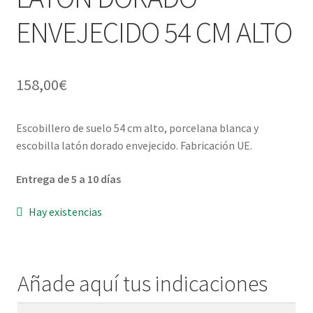
ENVEJECIDO 54 CM ALTO
Menaje y servicio de mesa
Regalo original
158,00
€
Regalo personal chico-chica
Escobillero de suelo 54 cm alto, porcelana blanca y
Decoración, cuadros y espejos
escobilla latón dorado envejecido. Fabricación UE.
Iluminación, lamparas y apliques
Entrega de 5 a 10 días
Hay existencias
Muebles
Detalles ceremonia, regalo publicitario, promocional
Añade aquí tus indicaciones
¿Quiénes somos?
Añade