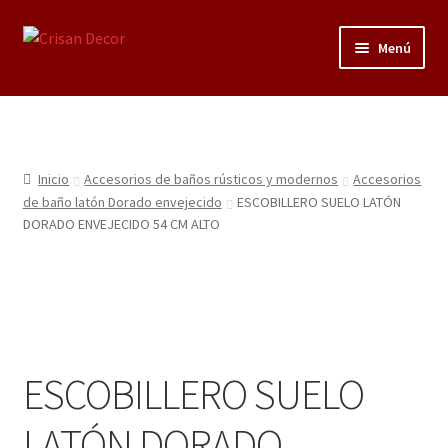
Ir
Ir
Menú
a
al
la
contenido
Regalos infantiles, vajillas y canastillas bebé
navegación
personalizadas
Regalo personalizado, estuches copas grabadas, regalo
Inicio
Accesorios de baños rústicos y modernos
Accesorios
bodas y aniversario, placas grabadas
de baño latón Dorado envejecido
ESCOBILLERO SUELO LATÓN
DORADO ENVEJECIDO 54 CM ALTO
Accesorios de baños rústicos y modernos
Porcelana blanca
Porcelana blanca Profesional y Hostelería
ESCOBILLERO SUELO
Pigmentos Porcelana y Vidrio, Mediums, material pintura
LATÓN DORADO
porcelana