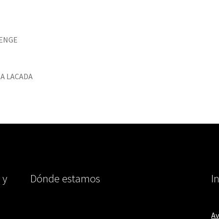
WENGE
A LACADA
 y
Dónde estamos
I
Av