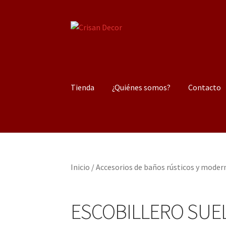
Ir
Ir
a
al
la
contenido
navegación
Tienda
¿Quiénes somos?
Contacto
Inicio
/
Accesorios de baños rústicos y moder
ESCOBILLERO SUE