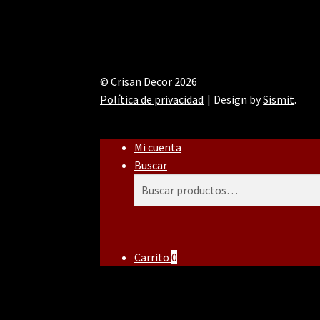
© Crisan Decor 2026
Política de privacidad
Design by
Sismit
.
Mi cuenta
Buscar
Buscar
Buscar
por:
Carrito
0