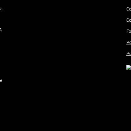
a.
Co
Co
A
Fo
Po
Po
de