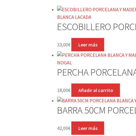
ESCOBILLERO PORC
33,00
€
Leer más
PERCHA PORCELANA
18,00
€
Añadir al carrito
BARRA 50CM PORCE
42,00
€
Leer más