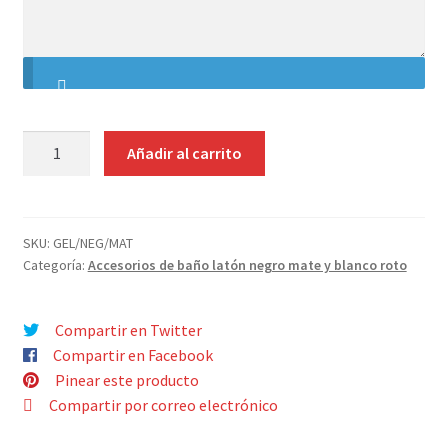
Contacto
indicaciones
GELERA
Añadir al carrito
LATÓN
ESQUINA
18
CM
SKU:
GEL/NEG/MAT
Categoría:
Accesorios de baño latón negro mate y blanco roto
PINTADA
NEGRO
MATE
Compartir en Twitter
cantidad
Compartir en Facebook
Pinear este producto
Compartir por correo electrónico