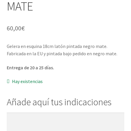
MATE
Menaje y servicio de mesa
60,00
€
Regalo original
Regalo personal chico-chica
Gelera en esquina 18cm latón pintada negro mate.
Fabricada en la EU y pintada bajo pedido en negro mate.
Decoración, cuadros y espejos
Entrega de 20 a 25 días.
Iluminación, lamparas y apliques
Hay existencias
Muebles
Añade aquí tus indicaciones
Detalles ceremonia, regalo publicitario, promocional
Añade
¿Quiénes somos?
aquí
tus