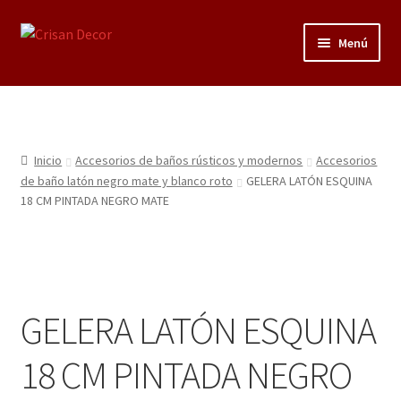
Ir
Ir
Menú
a
al
la
contenido
Regalos infantiles, vajillas y canastillas bebé
navegación
personalizadas
Regalo personalizado, estuches copas grabadas, regalo
Inicio
Accesorios de baños rústicos y modernos
Accesorios
bodas y aniversario, placas grabadas
de baño latón negro mate y blanco roto
GELERA LATÓN ESQUINA
18 CM PINTADA NEGRO MATE
Accesorios de baños rústicos y modernos
Porcelana blanca
GELERA LATÓN ESQUINA
Porcelana blanca Profesional y Hostelería
18 CM PINTADA NEGRO
Pigmentos Porcelana y Vidrio, Mediums, material pintura
porcelana