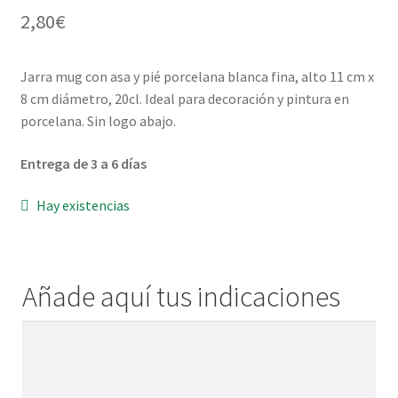
2,80
€
Menaje y servicio de mesa
Jarra mug con asa y pié porcelana blanca fina, alto 11 cm x
Regalo original
8 cm diámetro, 20cl. Ideal para decoración y pintura en
porcelana. Sin logo abajo.
Regalo personal chico-chica
Entrega de 3 a 6 días
Decoración, cuadros y espejos
Hay existencias
Iluminación, lamparas y apliques
Muebles
Añade aquí tus indicaciones
Detalles ceremonia, regalo publicitario, promocional
Añade
aquí
¿Quiénes somos?
tus
indicaciones