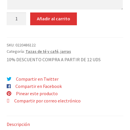
Contacto
JARRA
Añadir al carrito
MUG
CON
PIÉ
PORCELANA
SKU:
0220486122
Categoría:
Tazas de té y café, jarras
BLANCA
cantidad
10% DESCUENTO COMPRA A PARTIR DE 12 UDS
Compartir en Twitter
Compartir en Facebook
Pinear este producto
Compartir por correo electrónico
Descripción