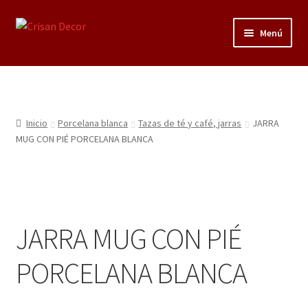
Ir
Ir
Menú
a
al
la
contenido
Regalos infantiles, vajillas y canastillas bebé
navegación
personalizadas
Regalo personalizado, estuches copas grabadas, regalo
Inicio
Porcelana blanca
Tazas de té y café, jarras
JARRA
bodas y aniversario, placas grabadas
MUG CON PIÉ PORCELANA BLANCA
Accesorios de baños rústicos y modernos
Porcelana blanca
JARRA MUG CON PIÉ
Porcelana blanca Profesional y Hostelería
PORCELANA BLANCA
Pigmentos Porcelana y Vidrio, Mediums, material pintura
porcelana