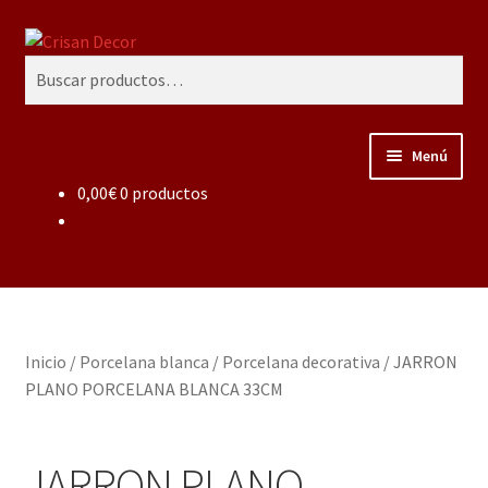
Ir
Ir
Buscar
a
al
Buscar
la
contenido
por:
navegación
Menú
0,00
€
0 productos
Regalos infantiles, vajillas y canastillas bebé
personalizadas
Regalo personalizado, estuches copas grabadas, regalo
bodas y aniversario, placas grabadas
Inicio
/
Porcelana blanca
/
Porcelana decorativa
/
JARRON
Accesorios de baños rústicos y modernos
PLANO PORCELANA BLANCA 33CM
Porcelana blanca
JARRON PLANO