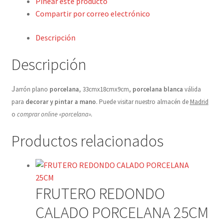
Pinear este producto
Detalles ceremonia, regalo publicitario, promocional
Compartir por correo electrónico
¿Quiénes somos?
Descripción
Contacto
Descripción
J
arrón plano
porcelana
, 33cmx18cmx9cm,
porcelana blanca
válida
para
decorar y pintar a mano
. Puede visitar nuestro almacén de
Madrid
o
comprar online «porcelana».
Productos relacionados
FRUTERO REDONDO
CALADO PORCELANA 25CM