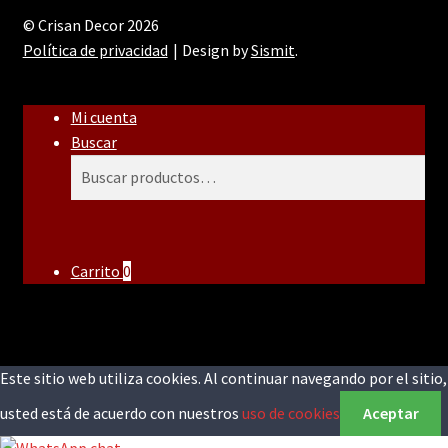
© Crisan Decor 2026
Política de privacidad
Design by
Sismit
.
Mi cuenta
Buscar
Buscar
Buscar
por:
Carrito
0
Este sitio web utiliza cookies. Al continuar navegando por el sitio,
usted está de acuerdo con nuestros
uso de cookies
Aceptar