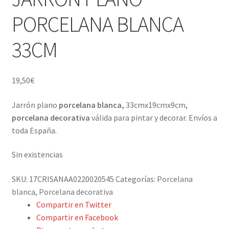
Porcelana blanca Profesional y Hostelería
PORCELANA BLANCA
Pigmentos Porcelana y Vidrio, Mediums, material pintura
33CM
porcelana
Menaje y servicio de mesa
19,50
€
Regalo original
Jarrón plano
porcelana blanca,
33cmx19cmx9cm,
porcelana decorativa
válida para pintar y decorar. Envíos a
Regalo personal chico-chica
toda España.
Decoración, cuadros y espejos
Sin existencias
Iluminación, lamparas y apliques
SKU:
17CRISANAA0220020545
Categorías:
Porcelana
blanca
,
Porcelana decorativa
Compartir en Twitter
Muebles
Compartir en Facebook