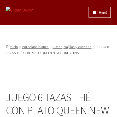
Ir
Ir
Menú
a
al
la
contenido
Regalos infantiles, vajillas y canastillas bebé
navegación
personalizadas
Regalo personalizado, estuches copas grabadas, regalo
Inicio
Porcelana blanca
Platos, vajillas y cuencos
JUEGO 6
bodas y aniversario, placas grabadas
TAZAS THÉ CON PLATO QUEEN NEW BONE CHINA
Accesorios de baños rústicos y modernos
Porcelana blanca
JUEGO 6 TAZAS THÉ
Porcelana blanca Profesional y Hostelería
CON PLATO QUEEN NEW
Pigmentos Porcelana y Vidrio, Mediums, material pintura
porcelana