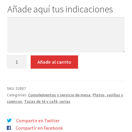
Contacto
Añade aquí tus indicaciones
Añade
aquí
tus
indicaciones
JUEGO
Añadir al carrito
6
TAZAS
THÉ
CON
SKU:
52887
Categorías:
Complementos y servicio de mesa
,
Platos, vajillas y
PLATO
cuencos
,
Tazas de té y café, jarras
QUEEN
NEW
BONE
Compartir en Twitter
CHINA
Compartir en Facebook