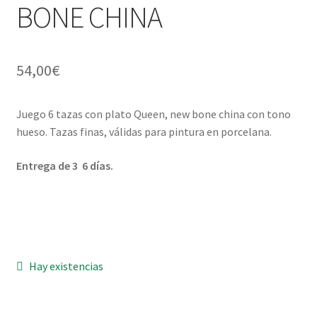
BONE CHINA
Menaje y servicio de mesa
Regalo original
54,00
€
Regalo personal chico-chica
Juego 6 tazas con plato Queen, new bone china con tono
hueso. Tazas finas, válidas para pintura en porcelana.
Decoración, cuadros y espejos
Entrega de 3 6 días.
Iluminación, lamparas y apliques
Muebles
Detalles ceremonia, regalo publicitario, promocional
Hay existencias
¿Quiénes somos?