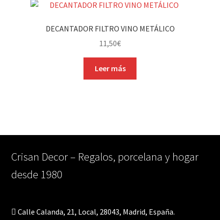
DECANTADOR FILTRO VINO METÁLICO
11,50
€
Leer más
Crisan Decor – Regalos, porcelana y hogar
desde 1980
Calle Calanda, 21, Local, 28043, Madrid, España.