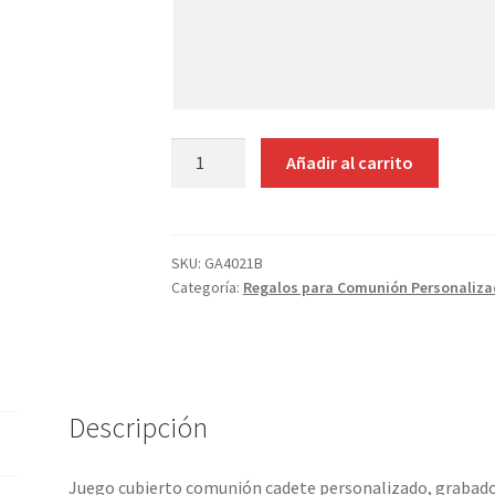
aquí
tus
indicaciones
JUEGO
Añadir al carrito
CUBIERTOS
4
PZAS
COMUNIÓN
SKU:
GA4021B
Categoría:
Regalos para Comunión Personaliza
CADETE
GRABADOS
cantidad
Descripción
Juego cubierto comunión cadete personalizado, grabad