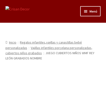
Ir
Ir
Menú
a
al
la
contenido
Regalos infantiles, vajillas y canastillas bebé
navegación
personalizadas
Regalo personalizado, estuches copas grabadas, regalo
Inicio
Regalos infantiles,vajillas y canastillas bebé
bodas y aniversario, placas grabadas
personalizadas
Vajillas infantiles porcelana personalizadas,
cubiertos niños grabados
JUEGO CUBIERTOS NIÑOS WMF REY
LEÓN GRABADOS NOMBRE
Accesorios de baños rústicos y modernos
Porcelana blanca
Porcelana blanca Profesional y Hostelería
Pigmentos Porcelana y Vidrio, Mediums, material pintura
porcelana