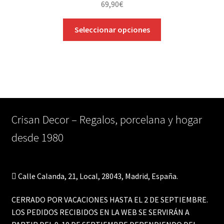
69,90
€
página
Este
de
Seleccionar opciones
producto
producto
tiene
múltiples
variantes.
Las
opciones
se
Crisan Decor – Regalos, porcelana y hogar
pueden
desde 1980
elegir
en
la
página
Calle Calanda, 21, Local, 28043, Madrid, España.
de
producto
CERRADO POR VACACIONES HASTA EL 2 DE SEPTIEMBRE.
LOS PEDIDOS RECIBIDOS EN LA WEB SE SERVIRÁN A