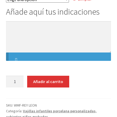
Contacto
Añade aquí tus indicaciones
Añade
aquí
tus
indicaciones
JUEGO
Añadir al carrito
CUBIERTOS
NIÑOS
WMF
REY
SKU:
WMF-REY LEON
Categoría:
Vajillas infantiles porcelana personalizadas,
LEÓN
cubiertos niños grabados