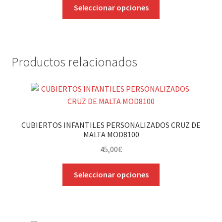
Este
Seleccionar opciones
página
producto
de
tiene
producto
múltiples
variantes.
Productos relacionados
Las
opciones
se
pueden
elegir
CUBIERTOS INFANTILES PERSONALIZADOS CRUZ DE
en
MALTA MOD8100
la
45,00
€
página
de
Este
Seleccionar opciones
producto
producto
tiene
múltiples
variantes.