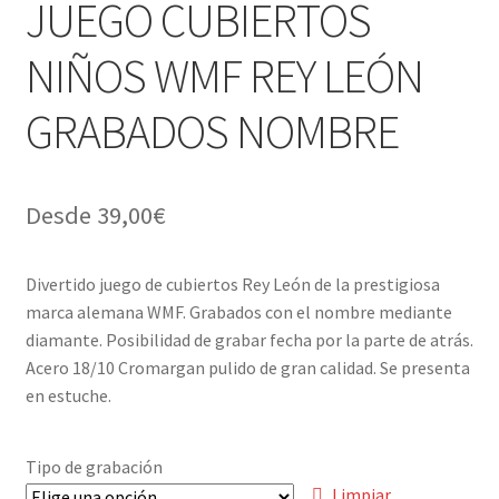
JUEGO CUBIERTOS
Menaje y servicio de mesa
NIÑOS WMF REY LEÓN
Regalo original
GRABADOS NOMBRE
Regalo personal chico-chica
Desde
39,00
€
Decoración, cuadros y espejos
Iluminación, lamparas y apliques
Divertido juego de cubiertos Rey León de la prestigiosa
marca alemana WMF. Grabados con el nombre mediante
diamante. Posibilidad de grabar fecha por la parte de atrás.
Muebles
Acero 18/10 Cromargan pulido de gran calidad. Se presenta
en estuche.
Detalles ceremonia, regalo publicitario, promocional
¿Quiénes somos?
Tipo de grabación
Limpiar