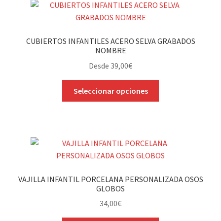
CUBIERTOS INFANTILES ACERO SELVA GRABADOS
NOMBRE
Desde
39,00
€
Este
Seleccionar opciones
producto
tiene
múltiples
variantes.
Las
opciones
se
VAJILLA INFANTIL PORCELANA PERSONALIZADA OSOS
pueden
GLOBOS
elegir
34,00
€
en
la