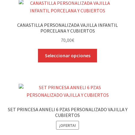
Las
opciones
se
CANASTILLA PERSONALIZADA VAJILLA INFANTIL
pueden
PORCELANA Y CUBIERTOS
elegir
70,00
€
en
la
Este
Seleccionar opciones
página
producto
de
tiene
producto
múltiples
variantes.
Las
opciones
se
SET PRINCESA ANNELI 6 PZAS PERSONALIZADO VAJILLA Y
pueden
CUBIERTOS
elegir
¡OFERTA!
en
la