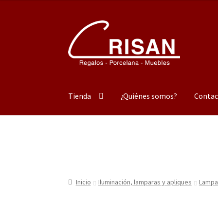
Ir
Ir
a
al
la
contenido
navegación
Tienda
¿Quiénes somos?
Contac
Inicio
Iluminación, lamparas y apliques
Lampa