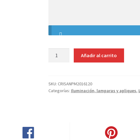
tus
indicaciones
LÁMPARA
Añadir al carrito
TECHO
REGLETA
MADERA
cantidad
SKU:
CRISANPM2016120
Categorías:
Iluminación, lamparas y apliques
,