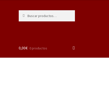
Buscar
Buscar
por:
0,00
€
0 productos