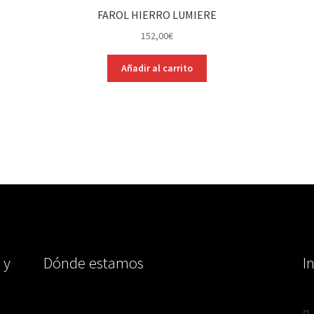
FAROL HIERRO LUMIERE
152,00
€
Añadir al carrito
 y
Dónde estamos
I