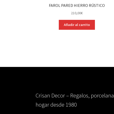
FAROL PARED HIERRO RÚSTICO
210,00
€
Añadir al carrito
Crisan Decor – Regalos, porcelana
hogar desde 1980