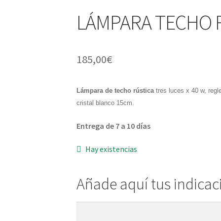
LÁMPARA TECHO 
185,00
€
Lámpara de techo rústica
tres luces x 40 w, regl
cristal blanco 15cm.
Entrega de 7 a 10 días
Hay existencias
Añade aquí tus indicac
Añade
aquí