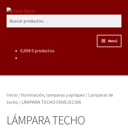
Ir
Ir
Buscar
a
al
Buscar
la
contenido
por:
navegación
Menú
0,00
€
0 productos
Regalos infantiles, vajillas y canastillas bebé
personalizadas
Regalo personalizado, estuches copas grabadas, regalo
bodas y aniversario, placas grabadas
Inicio
/
Iluminación, lamparas y apliques
/
Lamparas de
Accesorios de baños rústicos y modernos
techo
/
LÁMPARA TECHO ENVEJECIDA
Porcelana blanca
LÁMPARA TECHO