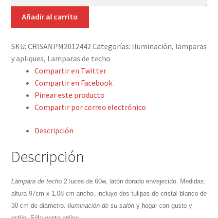
Detalles ceremonia, regalo publicitario, promocional
LÁMPARA
Añadir al carrito
TECHO
¿Quiénes somos?
ENVEJECIDA
SKU:
CRISANPM2012442
Categorías:
Iluminación, lamparas
cantidad
Contacto
y apliques
,
Lamparas de techo
Compartir en Twitter
Compartir en Facebook
Pinear este producto
Compartir por correo electrónico
Descripción
Descripción
Lámpara de techo
2 luces de 60w, latón dorado envejecido. Medidas:
altura 97cm x 1,08 cm ancho, incluye dos tulipas de cristal blanco de
30 cm de diámetro.
Iluminación de su salón
y hogar con gusto y
estilo. Sólo venta online.