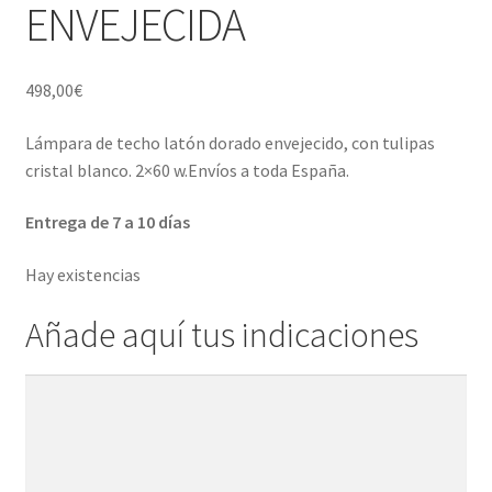
Porcelana blanca Profesional y Hostelería
ENVEJECIDA
Pigmentos Porcelana y Vidrio, Mediums, material pintura
498,00
€
porcelana
Lámpara de techo latón dorado envejecido, con tulipas
Menaje y servicio de mesa
cristal blanco. 2×60 w.Envíos a toda España.
Regalo original
Entrega de 7 a 10 días
Regalo personal chico-chica
Hay existencias
Añade aquí tus indicaciones
Decoración, cuadros y espejos
Iluminación, lamparas y apliques
Añade
aquí
Muebles
tus
indicaciones