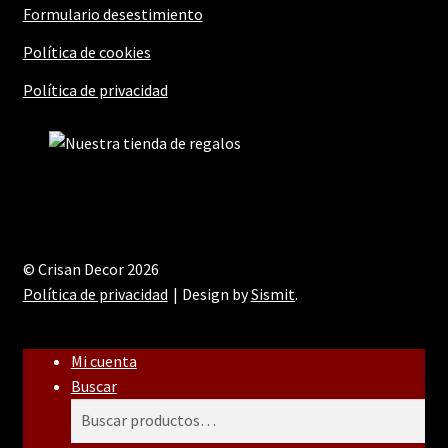
Formulario desestimiento
Política de cookies
Política de privacidad
© Crisan Decor 2026
Política de privacidad
Design by
Sismit
.
Mi cuenta
Buscar
Buscar
Buscar
por: