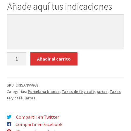
¿Quiénes somos?
Añade aquí tus indicaciones
hijo
Contacto
Añade
aquí
tus
indicaciones
LECHERA
Añadir al carrito
22CL
PORCELANA
BLANCA
cantidad
SKU:
CRISANVV868
Categorías:
Porcelana blanca
,
Tazas de té y café, jarras
,
Tazas
te y café, jarras
Compartir en Twitter
Compartir en Facebook