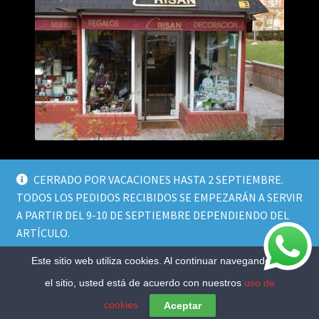
CERRADO POR VACACIONES HASTA 2 SEPTIEMBRE.
TODOS LOS PEDIDOS RECIBIDOS SE EMPEZARÁN A SERVIR
A PARTIR DEL 9-10 DE SEPTIEMBRE DEPENDIENDO DEL
© Crisan Decor 2026
ARTÍCULO.
Política de privacidad
Design by
Sismit
.
Descartar
Este sitio web utiliza cookies. Al continuar navegando por
el sitio, usted está de acuerdo con nuestros
uso de
0
Buscar
Buscar
cookies
Aceptar