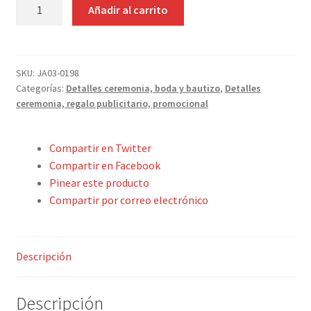
LLAVERO
Añadir al carrito
Contacto
METAL
LIBELULA
CON
CAJITA
SKU:
JA03-0198
Categorías:
Detalles ceremonia, boda y bautizo
,
Detalles
cantidad
ceremonia, regalo publicitario, promocional
Compartir en Twitter
Compartir en Facebook
Pinear este producto
Compartir por correo electrónico
Descripción
Descripción