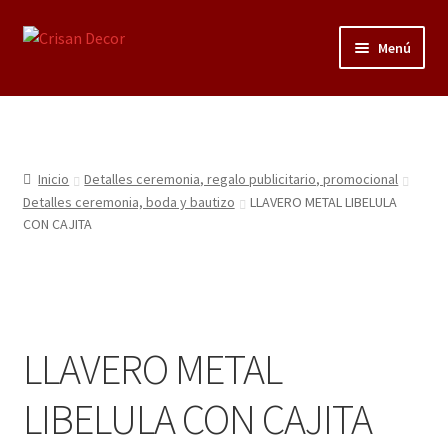
Ir
Ir
Menú
a
al
la
contenido
Regalos infantiles, vajillas y canastillas bebé
navegación
personalizadas
Regalo personalizado, estuches copas grabadas, regalo
Inicio
Detalles ceremonia, regalo publicitario, promocional
bodas y aniversario, placas grabadas
Detalles ceremonia, boda y bautizo
LLAVERO METAL LIBELULA
CON CAJITA
Accesorios de baños rústicos y modernos
Porcelana blanca
LLAVERO METAL
Porcelana blanca Profesional y Hostelería
LIBELULA CON CAJITA
Pigmentos Porcelana y Vidrio, Mediums, material pintura
porcelana