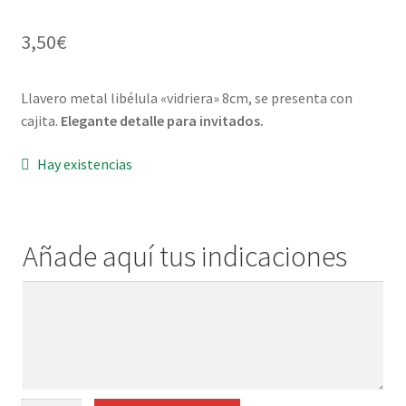
Menaje y servicio de mesa
3,50
€
Regalo original
Llavero metal libélula «vidriera» 8cm, se presenta con
cajita.
Elegante detalle para invitados.
Regalo personal chico-chica
Hay existencias
Decoración, cuadros y espejos
Iluminación, lamparas y apliques
Añade aquí tus indicaciones
Muebles
Añade
aquí
Detalles ceremonia, regalo publicitario, promocional
tus
indicaciones
¿Quiénes somos?