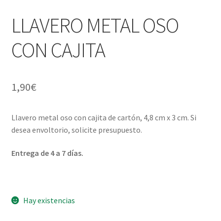
¿Quiénes somos?
hijo
LLAVERO METAL OSO
Contacto
CON CAJITA
1,90
€
Llavero metal oso con cajita de cartón, 4,8 cm x 3 cm. Si
desea envoltorio, solicite presupuesto.
Entrega de 4 a 7 días.
Hay existencias