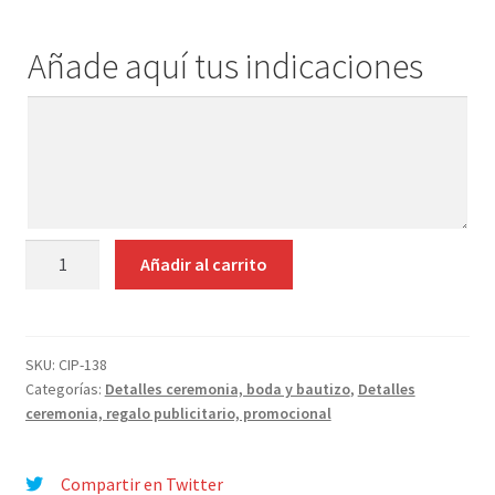
Añade aquí tus indicaciones
Añade
aquí
tus
indicaciones
LLAVERO
Añadir al carrito
METAL
OSO
CON
CAJITA
SKU:
CIP-138
Categorías:
Detalles ceremonia, boda y bautizo
,
Detalles
cantidad
ceremonia, regalo publicitario, promocional
Compartir en Twitter