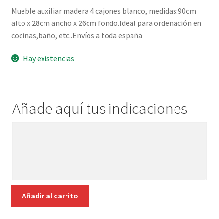
¿Quiénes somos?
Mueble auxiliar madera 4 cajones blanco, medidas:90cm
hijo
alto x 28cm ancho x 26cm fondo.Ideal para ordenación en
Contacto
cocinas,baño, etc..Envíos a toda españa
Hay existencias
Añade aquí tus indicaciones
Añade
aquí
tus
indicaciones
100692
Añadir al carrito
MUEBLE
AUXILIAR