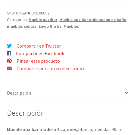
4
CAJONES
SKU:
CRISANCON100692
Categorías:
Mueble auxiliar
,
Mueble auxiliar ordenación de baño,
BLANCO
muebles cestas. Envío Gratis
,
Muebles
90cmx28x26cm
cantidad
Compartir en Twitter
Compartir en Facebook
Pinear este producto
Compartir por correo electrónico
Descripción
Descripción
Mueble auxiliar madera 4 cajones
,blanco,medidas:90cm