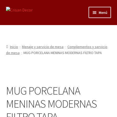
Ir
Ir
Menú
a
al
la
contenido
Regalos infantiles, vajillas y canastillas bebé
navegación
personalizadas
Regalo personalizado, estuches copas grabadas, regalo
Inicio
Menaje y servicio de mesa
Complementos y servicio
bodas y aniversario, placas grabadas
de mesa
MUG PORCELANA MENINAS MODERNAS FILTRO TAPA
Accesorios de baños rústicos y modernos
Porcelana blanca
MUG PORCELANA
Porcelana blanca Profesional y Hostelería
MENINAS MODERNAS
Pigmentos Porcelana y Vidrio, Mediums, material pintura
FILTRO TAPA
porcelana