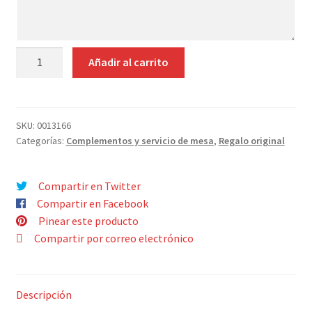
Contacto
indicaciones
MUG
Añadir al carrito
PORCELANA
MENINAS
MODERNAS
FILTRO
SKU:
0013166
Categorías:
Complementos y servicio de mesa
,
Regalo original
TAPA
cantidad
Compartir en Twitter
Compartir en Facebook
Pinear este producto
Compartir por correo electrónico
Descripción