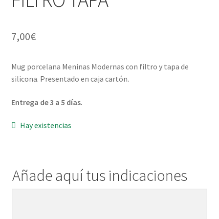
Menaje y servicio de mesa
7,00
€
Regalo original
Mug porcelana Meninas Modernas con filtro y tapa de
Regalo personal chico-chica
silicona. Presentado en caja cartón.
Decoración, cuadros y espejos
Entrega de 3 a 5 días.
Iluminación, lamparas y apliques
Hay existencias
Muebles
Añade aquí tus indicaciones
Detalles ceremonia, regalo publicitario, promocional
Añade
¿Quiénes somos?
aquí
tus