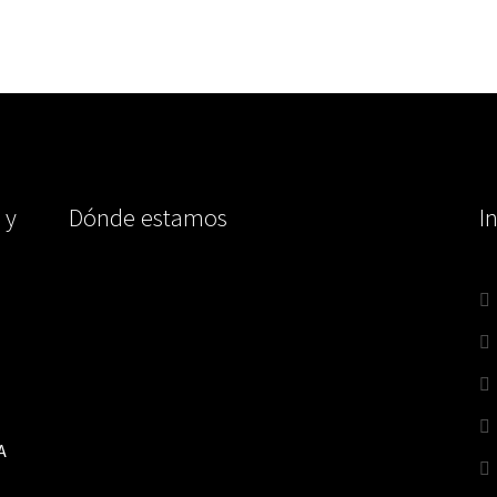
 y
Dónde estamos
I
A