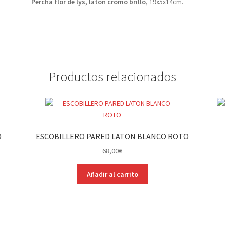
Percha flor de lys, latón cromo brillo
, 19x5x14cm.
Productos relacionados
O
ESCOBILLERO PARED LATON BLANCO ROTO
68,00
€
Añadir al carrito