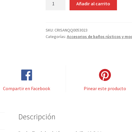
PERCHA
Añadir al carrito
FLOR
LYS
CROMO
BRILLO
SKU:
CRISANQQ0053023
Categorías:
Accesorios de baños rústicos y mo
cantidad
Compartir en Facebook
Pinear este producto
Descripción