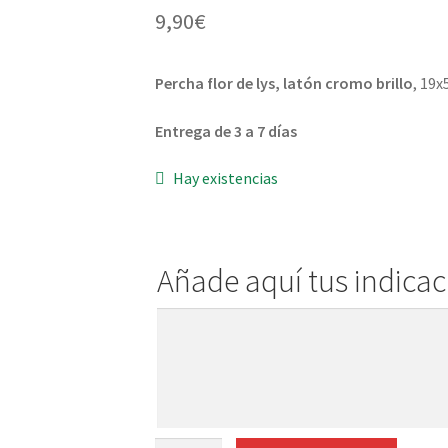
9,90
€
Percha flor de lys, latón cromo brillo
, 19
Entrega de 3 a 7 días
Hay existencias
Añade aquí tus indica
Añade
aquí
tus
indicaciones