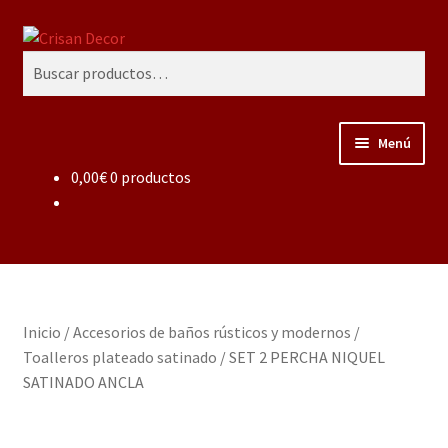
Ir
Ir
Buscar
a
al
Buscar
la
contenido
por:
navegación
Menú
0,00
€
0 productos
Regalos infantiles, vajillas y canastillas bebé
personalizadas
Regalo personalizado, estuches copas grabadas, regalo
bodas y aniversario, placas grabadas
Inicio
/
Accesorios de baños rústicos y modernos
/
Accesorios de baños rústicos y modernos
Toalleros plateado satinado
/
SET 2 PERCHA NIQUEL
SATINADO ANCLA
Porcelana blanca