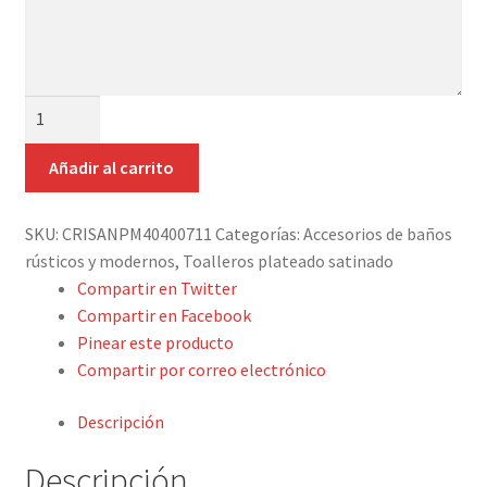
aquí
Detalles ceremonia, regalo publicitario, promocional
tus
indicaciones
¿Quiénes somos?
SET
Contacto
2
PERCHA
Añadir al carrito
NIQUEL
SATINADO
SKU:
CRISANPM40400711
Categorías:
Accesorios de baños
ANCLA
rústicos y modernos
,
Toalleros plateado satinado
cantidad
Compartir en Twitter
Compartir en Facebook
Pinear este producto
Compartir por correo electrónico
Descripción
Descripción