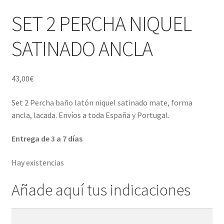
Porcelana blanca Profesional y Hostelería
SET 2 PERCHA NIQUEL
Pigmentos Porcelana y Vidrio, Mediums, material pintura
SATINADO ANCLA
porcelana
Menaje y servicio de mesa
43,00
€
Regalo original
Set 2 Percha baño latón niquel satinado mate, forma
ancla, lacada. Envíos a toda España y Portugal.
Regalo personal chico-chica
Entrega de 3 a 7 días
Decoración, cuadros y espejos
Hay existencias
Iluminación, lamparas y apliques
Añade aquí tus indicaciones
Muebles
Añade