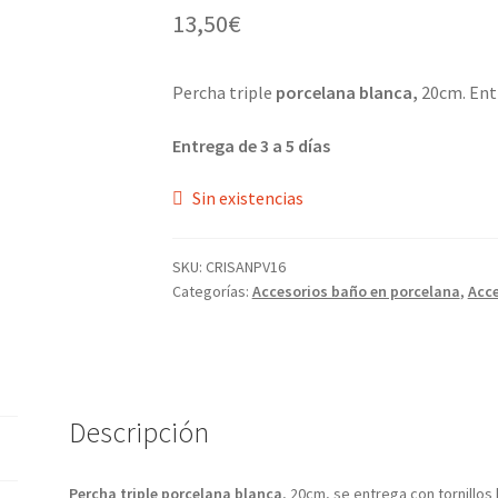
13,50
€
Percha triple
porcelana blanca,
20cm. Ent
Entrega de 3 a 5 días
Sin existencias
SKU:
CRISANPV16
Categorías:
Accesorios baño en porcelana
,
Acce
Descripción
Percha triple porcelana blanca
, 20cm, se entrega con tornillo