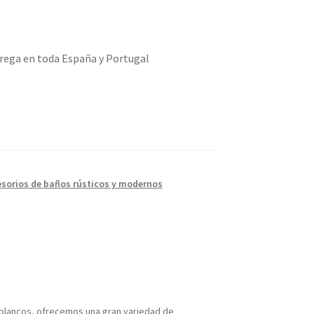
rega en toda España y Portugal
sorios de baños rústicos y modernos
s blancos, ofrecemos una gran variedad de