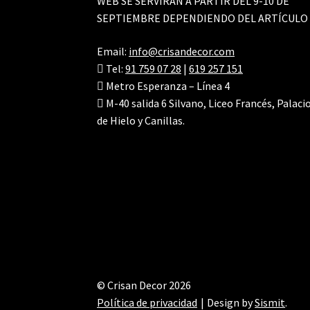
WEB SE SERVIRÁN A PARTIR DEL 9-10 DE
SEPTIEMBRE DEPENDIENDO DEL ARTÍCULO
Email:
info@crisandecor.com
Tel:
91 759 07 28
|
619 257 151
Metro Esperanza – Línea 4
M-40 salida 6 Silvano, Liceo Francés, Palaci
de Hielo y Canillas.
© Crisan Decor 2026
Política de privacidad
Design by
Sismit
.