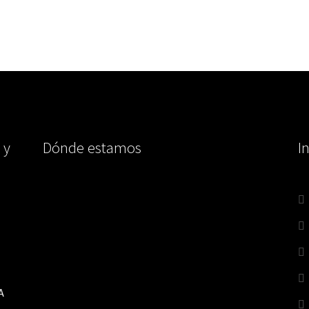
 y
Dónde estamos
I
A