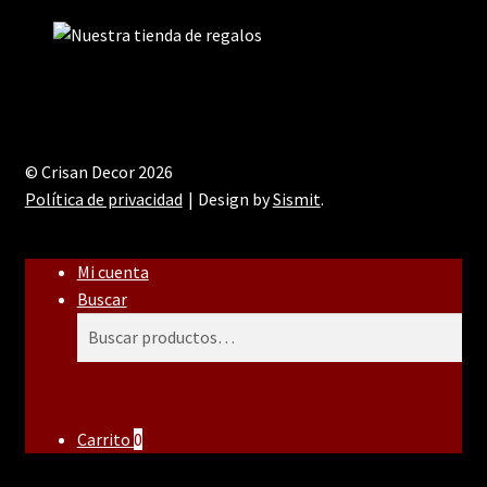
© Crisan Decor 2026
Política de privacidad
Design by
Sismit
.
Mi cuenta
Buscar
Buscar
Buscar
por:
Carrito
0