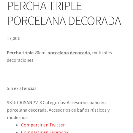
PERCHA TRIPLE
Porcelana blanca Profesional y Hostelería
PORCELANA DECORADA
Pigmentos Porcelana y Vidrio, Mediums, material pintura
porcelana
17,00
€
Menaje y servicio de mesa
Percha triple
20cm,
porcelana decorada
, múltiples
Regalo original
decoraciones.
Regalo personal chico-chica
Decoración, cuadros y espejos
Sin existencias
SKU:
CRISANPV-3
Categorías:
Accesorios baño en
Iluminación, lamparas y apliques
porcelana decorada
,
Accesorios de baños rústicos y
modernos
Muebles
Compartir en Twitter
Compartir en Facebook