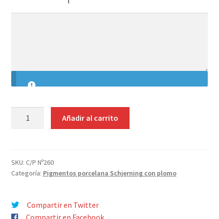
¿Quiénes somos?
hijo
Añade
Contacto
aquí
tus
indicaciones
PIGMENTO
Añadir al carrito
SCHJENRING
C/P
Nº260
CUIVRE
SKU:
C/P Nº260
Categoría:
Pigmentos porcelana Schjerning con plomo
BLOND
cantidad
Compartir en Twitter
Compartir en Facebook