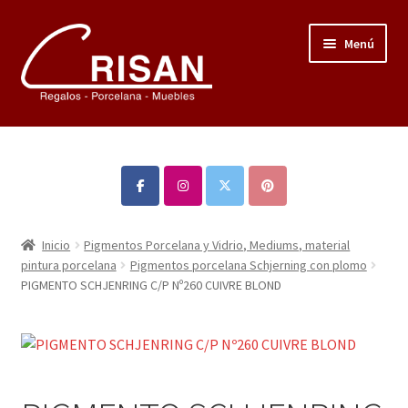
Ir
Ir
Menú
a
al
la
contenido
navegación
Expandi
Regalos infantiles, vajillas y canastillas bebé
el
personalizadas
menú
hijo
Expandi
Regalo personalizado, estuches copas grabadas, regalo
el
bodas y aniversario, placas grabadas
menú
Inicio
Pigmentos Porcelana y Vidrio, Mediums, material
hijo
Expandi
pintura porcelana
Pigmentos porcelana Schjerning con plomo
Accesorios de baños rústicos y modernos
PIGMENTO SCHJENRING C/P Nº260 CUIVRE BLOND
el
menú
Expandi
Porcelana blanca
hijo
el
menú
Expandi
Porcelana blanca Profesional y Hostelería
hijo
el
menú
Expandi