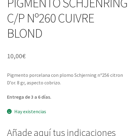
PIGMENTO SCHJENRING
Pigmentos Porcelana y Vidrio, Mediums, material pintura
hijo
el
porcelana
C/P Nº260 CUIVRE
menú
hijo
Expandi
Menaje y servicio de mesa
BLOND
el
menú
Regalo original
hijo
10,00
€
Expandi
Regalo personal chico-chica
el
menú
Expandi
Decoración, cuadros y espejos
Pigmento porcelana con plomo Schjerning nº256 citron
hijo
el
D’or. 8 gr, aspecto cobrizo.
menú
Expandi
Iluminación, lamparas y apliques
hijo
el
Entrega de 3 a 6 días.
menú
Expandi
Muebles
hijo
Hay existencias
el
menú
Expandi
Detalles ceremonia, regalo publicitario, promocional
hijo
el
Añade aquí tus indicaciones
menú