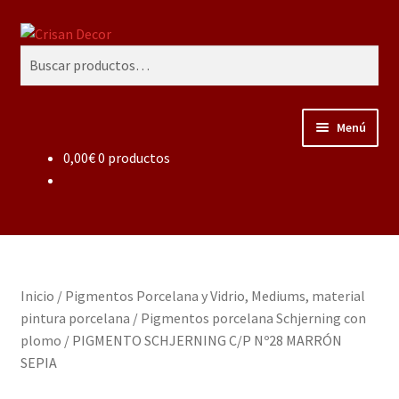
Ir
Ir
Buscar
a
al
Buscar
la
contenido
por:
navegación
Menú
0,00
€
0 productos
Regalos infantiles, vajillas y canastillas bebé
personalizadas
Regalo personalizado, estuches copas grabadas, regalo
bodas y aniversario, placas grabadas
Inicio
/
Pigmentos Porcelana y Vidrio, Mediums, material
Accesorios de baños rústicos y modernos
pintura porcelana
/
Pigmentos porcelana Schjerning con
plomo
/
PIGMENTO SCHJERNING C/P Nº28 MARRÓN
Porcelana blanca
SEPIA