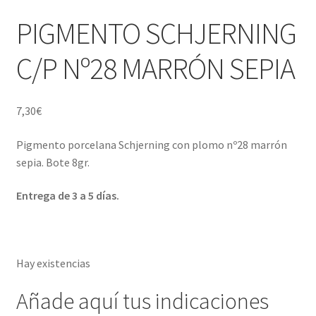
Porcelana blanca Profesional y Hostelería
PIGMENTO SCHJERNING
Pigmentos Porcelana y Vidrio, Mediums, material pintura
C/P Nº28 MARRÓN SEPIA
porcelana
Menaje y servicio de mesa
7,30
€
Regalo original
Pigmento porcelana Schjerning con plomo nº28 marrón
sepia. Bote 8gr.
Regalo personal chico-chica
Entrega de 3 a 5 días.
Decoración, cuadros y espejos
Iluminación, lamparas y apliques
Hay existencias
Muebles
Añade aquí tus indicaciones