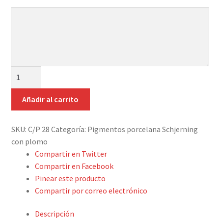
Detalles ceremonia, regalo publicitario, promocional
Añade
aquí
¿Quiénes somos?
tus
indicaciones
Contacto
PIGMENTO
SCHJERNING
C/P
Añadir al carrito
Nº28
MARRÓN
SKU:
C/P 28
Categoría:
Pigmentos porcelana Schjerning
SEPIA
con plomo
cantidad
Compartir en Twitter
Compartir en Facebook
Pinear este producto
Compartir por correo electrónico
Descripción