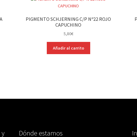
A
PIGMENTO SCHJERNING C/P Nº22 ROJO
CAPUCHINO
5,80
€
Añadir al carrito
 y
Dónde estamos
I