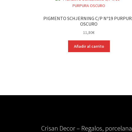
PIGMENTO SCHJERNING C/P Nº19 PURPUR
OSCURO
11,80
€
Añadir al carrito
Crisan Decor – Regalos, porcelana