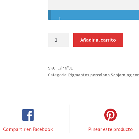
PIGMENTO
Añadir al carrito
SCHJERNING
Nº81
RONGE
FONCE
SKU:
C/P Nº81
Categoría:
Pigmentos porcelana Schjerning co
cantidad
Compartir en Facebook
Pinear este producto