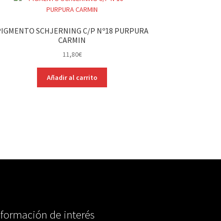
PIGMENTO SCHJERNING C/P Nº18 PURPURA
CARMIN
11,80
€
Añadir al carrito
nformación de interés