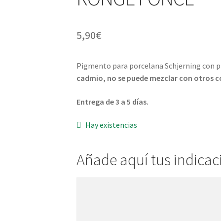
5,90
€
Pigmento para porcelana Schjerning con p
cadmio, no se puede mezclar con otros c
Entrega de 3 a 5 días.
Hay existencias
Añade aquí tus indicac
Añade
aquí
tus
indicaciones