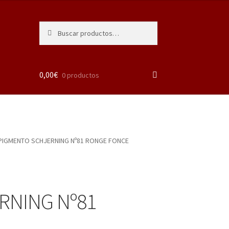
Buscar
Buscar
por:
0,00
€
0 productos
PIGMENTO SCHJERNING Nº81 RONGE FONCE
RNING Nº81