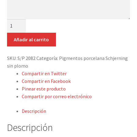
tus
Detalles ceremonia, regalo publicitario, promocional
indicaciones
¿Quiénes somos?
PIGMENTO
SCHJERNING
Contacto
S/P
Añadir al carrito
Nº2082
ROJO
SKU:
S/P 2082
Categoría:
Pigmentos porcelana Schjerning
cantidad
sin plomo
Compartir en Twitter
Compartir en Facebook
Pinear este producto
Compartir por correo electrónico
Descripción
Descripción