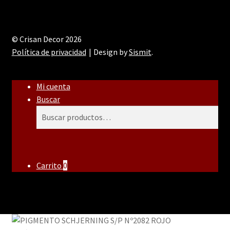
© Crisan Decor 2026
Política de privacidad
Design by
Sismit
.
Mi cuenta
Buscar
Buscar
Buscar
por:
Carrito
0