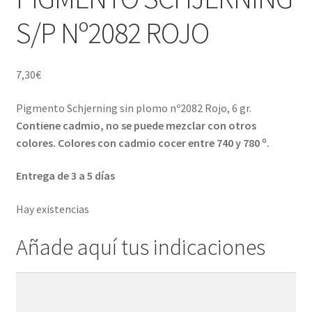
Porcelana blanca Profesional y Hostelería
S/P Nº2082 ROJO
Pigmentos Porcelana y Vidrio, Mediums, material pintura
porcelana
7,30
€
Menaje y servicio de mesa
Pigmento Schjerning sin plomo nº2082 Rojo, 6 gr.
Contiene cadmio, no se puede mezclar con otros
Regalo original
colores. Colores con cadmio cocer entre 740 y 780 º.
Regalo personal chico-chica
Entrega de 3 a 5 días
Decoración, cuadros y espejos
Hay existencias
Añade aquí tus indicaciones
Iluminación, lamparas y apliques
Muebles
Añade
aquí