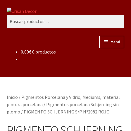
Ir
Ir
Buscar
a
al
Buscar
la
contenido
por:
navegación
Menú
0,00
€
0 productos
Regalos infantiles, vajillas y canastillas bebé
personalizadas
Regalo personalizado, estuches copas grabadas, regalo
bodas y aniversario, placas grabadas
Inicio
/
Pigmentos Porcelana y Vidrio, Mediums, material
Accesorios de baños rústicos y modernos
pintura porcelana
/
Pigmentos porcelana Schjerning sin
plomo
/
PIGMENTO SCHJERNING S/P Nº2082 ROJO
Porcelana blanca
PIGMENTO SCHJERNING