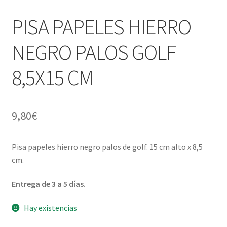
¿Quiénes somos?
hijo
PISA PAPELES HIERRO
Contacto
NEGRO PALOS GOLF
8,5X15 CM
9,80
€
Pisa papeles hierro negro palos de golf. 15 cm alto x 8,5
cm.
Entrega de 3 a 5 días.
Hay existencias