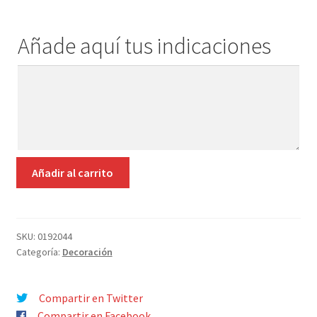
Añade aquí tus indicaciones
Añade
aquí
tus
indicaciones
PISA
Añadir al carrito
PAPELES
HIERRO
NEGRO
PALOS
SKU:
0192044
Categoría:
Decoración
GOLF
8,5X15
CM
Compartir en Twitter
cantidad
Compartir en Facebook