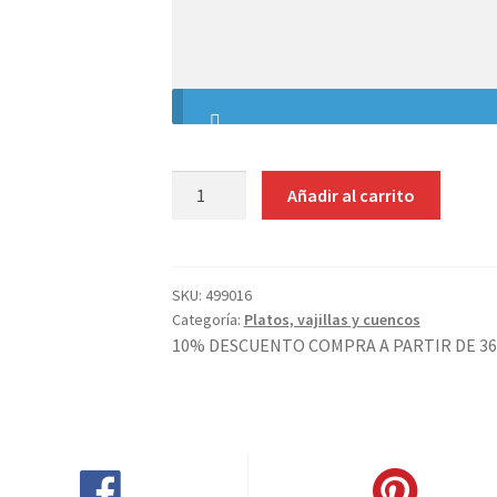
tus
indicaciones
PLATO
Añadir al carrito
POSTRE
20
CM
COUPE
SKU:
499016
Categoría:
Platos, vajillas y cuencos
PORCELANA
10% DESCUENTO COMPRA A PARTIR DE 36
BLANCA
IMPORT
cantidad