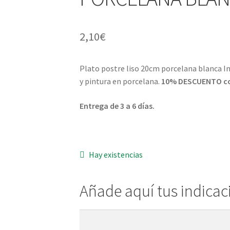
2,10
€
Plato postre liso 20cm porcelana blanca Im
y pintura en porcelana.
10% DESCUENTO com
Entrega de 3 a 6 días.
Hay existencias
Añade aquí tus indicac
Añade
aquí