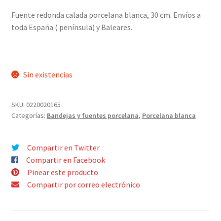
¿Quiénes somos?
hijo
Fuente redonda calada porcelana blanca, 30 cm. Envíos a
toda España ( península) y Baleares.
Contacto
Sin existencias
SKU:
0220020165
Categorías:
Bandejas y fuentes porcelana
,
Porcelana blanca
Compartir en Twitter
Compartir en Facebook
Pinear este producto
Compartir por correo electrónico