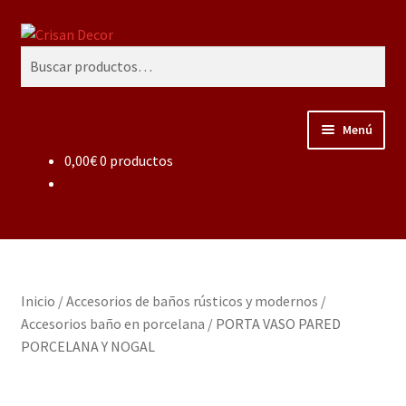
Ir
Ir
Buscar
a
al
Buscar
la
contenido
por:
navegación
Menú
0,00
€
0 productos
Regalos infantiles, vajillas y canastillas bebé
personalizadas
Regalo personalizado, estuches copas grabadas, regalo
bodas y aniversario, placas grabadas
Inicio
/
Accesorios de baños rústicos y modernos
/
Accesorios de baños rústicos y modernos
Accesorios baño en porcelana
/
PORTA VASO PARED
PORCELANA Y NOGAL
Porcelana blanca