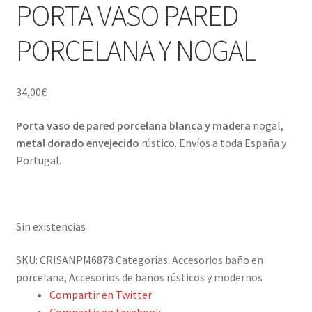
Porcelana blanca Profesional y Hostelería
PORTA VASO PARED
PORCELANA Y NOGAL
Pigmentos Porcelana y Vidrio, Mediums, material pintura
porcelana
34,00
€
Menaje y servicio de mesa
Porta vaso de pared porcelana blanca y madera
nogal,
Regalo original
metal dorado envejecido
rústico. Envíos a toda España y
Portugal.
Regalo personal chico-chica
Decoración, cuadros y espejos
Sin existencias
Iluminación, lamparas y apliques
SKU:
CRISANPM6878
Categorías:
Accesorios baño en
porcelana
,
Accesorios de baños rústicos y modernos
Muebles
Compartir en Twitter
Compartir en Facebook