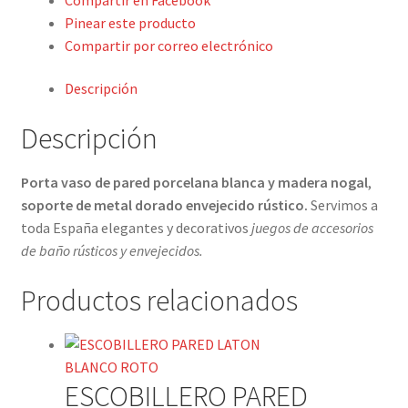
Detalles ceremonia, regalo publicitario, promocional
Pinear este producto
Compartir por correo electrónico
¿Quiénes somos?
Descripción
Contacto
Descripción
Porta vaso de pared porcelana blanca y madera nogal
,
soporte de metal dorado envejecido rústico.
Servimos a
toda España elegantes y decorativos
juegos de accesorios
de baño rústicos y envejecidos.
Productos relacionados
ESCOBILLERO PARED