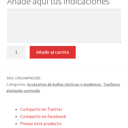
Añade aquí tus indicaciones
Contacto
Añade
aquí
tus
indicaciones
PORTARROLLOS
Añadir al carrito
PLATEADO
SATINADO
Y
MADERA
SKU:
CRISANPM1055
Categorías:
Accesorios de baños rústicos y modernos
,
Toalleros
OSCURA
plateado satinado
cantidad
Compartir en Twitter
Compartir en Facebook
Pinear este producto