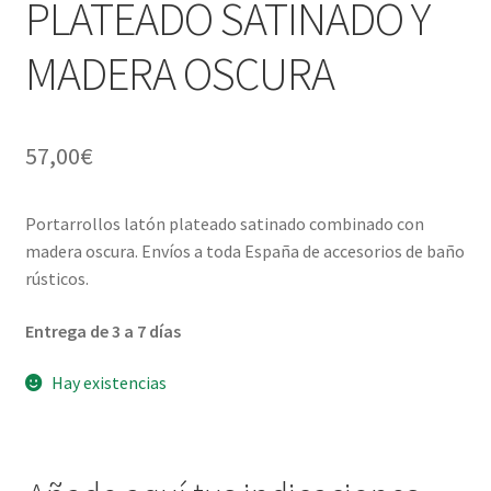
PLATEADO SATINADO Y
Menaje y servicio de mesa
MADERA OSCURA
Regalo original
57,00
€
Regalo personal chico-chica
Decoración, cuadros y espejos
Portarrollos latón plateado satinado combinado con
madera oscura. Envíos a toda España de accesorios de baño
Iluminación, lamparas y apliques
rústicos.
Entrega de 3 a 7 días
Muebles
Hay existencias
Detalles ceremonia, regalo publicitario, promocional
¿Quiénes somos?