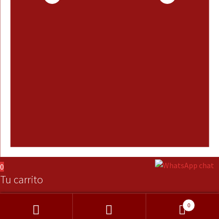
0
Tu carrito
0
Buscar
Buscar