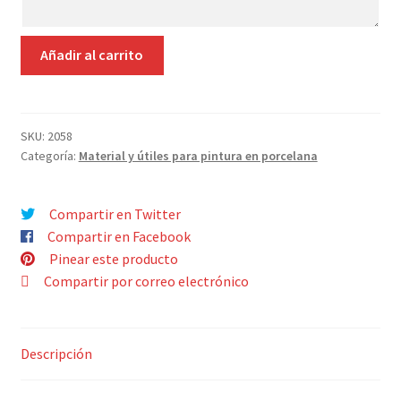
Contacto
SET
Añadir al carrito
5
GOMINES
PARA
PORCELANA
SKU:
2058
Categoría:
Material y útiles para pintura en porcelana
cantidad
Compartir en Twitter
Compartir en Facebook
Pinear este producto
Compartir por correo electrónico
Descripción