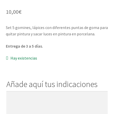
Menaje y servicio de mesa
10,00
€
Regalo original
Set 5 gomines, lápices con diferentes puntas de goma para
quitar pintura y sacar luces en pintura en porcelana.
Regalo personal chico-chica
Entrega de 3 a 5 días.
Decoración, cuadros y espejos
Hay existencias
Iluminación, lamparas y apliques
Muebles
Añade aquí tus indicaciones
Detalles ceremonia, regalo publicitario, promocional
Añade
aquí
¿Quiénes somos?
tus
indicaciones