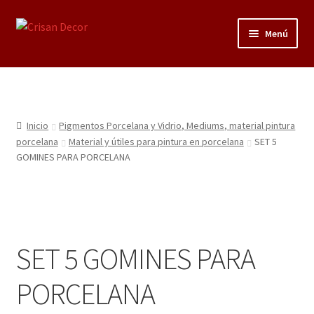
Ir
Ir
Menú
a
al
la
contenido
Regalos infantiles, vajillas y canastillas bebé
navegación
personalizadas
Regalo personalizado, estuches copas grabadas, regalo
Inicio
Pigmentos Porcelana y Vidrio, Mediums, material pintura
bodas y aniversario, placas grabadas
porcelana
Material y útiles para pintura en porcelana
SET 5
GOMINES PARA PORCELANA
Accesorios de baños rústicos y modernos
Porcelana blanca
SET 5 GOMINES PARA
Porcelana blanca Profesional y Hostelería
PORCELANA
Pigmentos Porcelana y Vidrio, Mediums, material pintura
porcelana