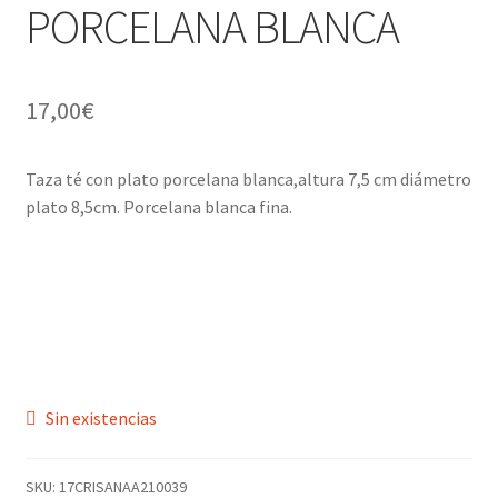
PORCELANA BLANCA
Menaje y servicio de mesa
Regalo original
17,00
€
Regalo personal chico-chica
Taza té con plato porcelana blanca,altura 7,5 cm diámetro
plato 8,5cm. Porcelana blanca fina.
Decoración, cuadros y espejos
Iluminación, lamparas y apliques
Muebles
Detalles ceremonia, regalo publicitario, promocional
Sin existencias
¿Quiénes somos?
SKU:
17CRISANAA210039