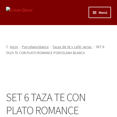
Ir
Ir
Menú
a
al
la
contenido
Regalos infantiles, vajillas y canastillas bebé
navegación
personalizadas
Regalo personalizado, estuches copas grabadas, regalo
Inicio
Porcelana blanca
Tazas de té y café, jarras
SET 6
bodas y aniversario, placas grabadas
TAZA TE CON PLATO ROMANCE PORCELANA BLANCA
Accesorios de baños rústicos y modernos
Porcelana blanca
SET 6 TAZA TE CON
Porcelana blanca Profesional y Hostelería
PLATO ROMANCE
Pigmentos Porcelana y Vidrio, Mediums, material pintura
porcelana